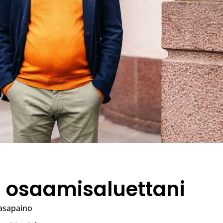
 osaamisaluettani
asapaino