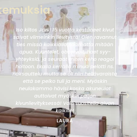
okemuksia
Iso kiitos Jani! 15 vuotta kestäneet kivut
saivat viimeinkin lievitystä! Olen ravannut
ties missä kaikkialla saamatta mitään
apua. Kuuntelet, observoit, haet syy-
yhteyksiä, ja seuraat miten keho reagoi
hoitoon. Ekalla kerralla minua pelotti ns.
naksauttelu mutta se oli niin hellävaraista
että se pelko tuli ja meni. Myöskin
neulakammo hävisi koska akuneulat
auttoivat myöskin paljon
kivunlievityksessä! Voin suositella aivan
kaikille!
LAURA