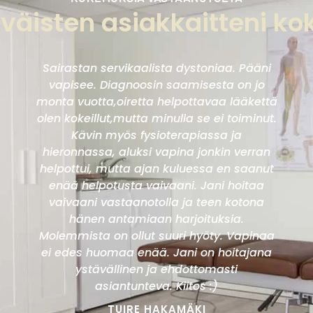
yväisten asiakkaitteni k
Sairastan servikaalista dystoniaa. Pääni
vapisee. Diagnoosin saamisesta on jo
monta vuotta,oiretta helpottavaa lääkettä
olen kokeillut,mutta minulla se ei toiminut.
Kävin myös fysioterapiassa ja
hieronnassa, aluksi vapina jonkin verran
helpottui, mutta ajan kuluessa en saanut
enää helpotusta vaivaani. Jani hoitaa
vaivaani vastaanotolla ja teen kotona
hänen antamiaan harjoituksia.
Molemmista on ollut suuri hyöty. Vapinaa
ei edes huomaa enää. Jani on hoitajana
ystävällinen ja ehdottomasti
asiantunteva. Kiitos :)
TUIRE HAKAMÄKI