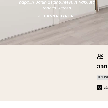
nappiin. Janin asiantuntevuus vakuutti
todella. Kiitos!!
JOHANNA HYRKÄS