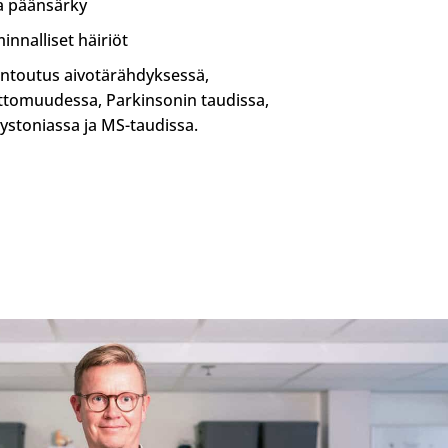
ja päänsärky
innalliset häiriöt
ntoutus aivotärähdyksessä,
ttomuudessa, Parkinsonin taudissa,
dystoniassa ja MS-taudissa.