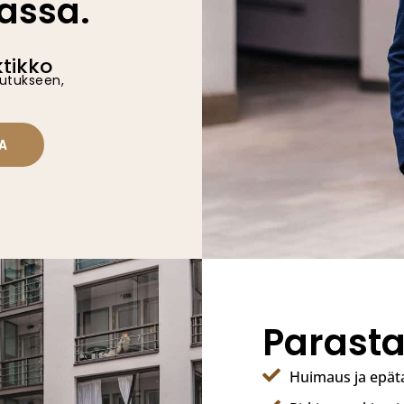
assa.
ktikko
outukseen,
A
Parasta
Huimaus ja epät