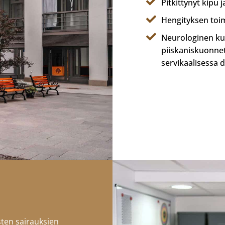
Pitkittynyt kipu 
Hengityksen toim
Neurologinen ku
piiskaniskuonne
servikaalisessa 
isten sairauksien