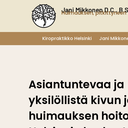
Siirry
Jani Mikkonen D.C., B.
sisältöön
Huimauksen, pitkittyneen 
Kiropraktikko Helsinki
Jani Mikkon
Asiantuntevaa ja
yksilöllistä kivun 
huimauksen hoit