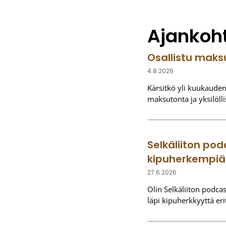
Ajankoh
Osallistu mak
4.8.2026
Kärsitkö yli kuukaude
maksutonta ja yksilöll
Selkäliiton pod
kipuherkempiä
27.6.2026
Olin Selkäliiton podca
läpi kipuherkkyyttä e