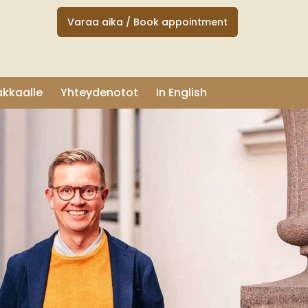
Varaa aika / Book appointment
akkaalle
Yhteydenotot
In English