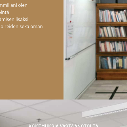
immillani olen
eintä
misen lisäksi
sta oireiden sekä oman
KOKEMUKSIA VASTAANOTOLTA