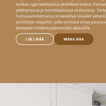
tarkkaa syyn selvitystä ja yksilöllistä hoitoa. Parha
pitkittyneissä ja monitekijäisissä oirekuvissa. Tärk
hoitosuunnitelmassa on keskittyä oireiden vähentä
yksilöllisiin tekijöihin, joilla voi lisätä omaa pano
terveyden hoidosta pitemmällä aikavälillä.
LUE LISÄÄ
VARAA AIKA