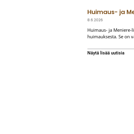
Huimaus- ja Me
8.6.2026
Huimaus- ja Meniere-lii
huimauksesta. Se on vap
Näytä lisää uutisia
Jani Mikkonen
D.C., B.Sc. (Hons), DACNB, Ph.D.
Kiropraktikko, erikoistunut neurolog
kuntoutukseen, filosofian tohtori