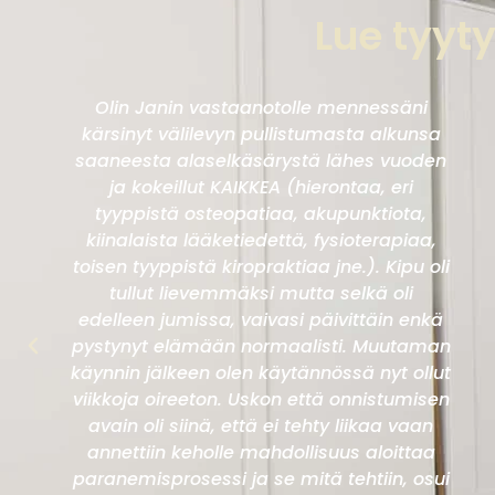
Lue tyyt
Olin Janin vastaanotolle mennessäni
kärsinyt välilevyn pullistumasta alkunsa
saaneesta alaselkäsärystä lähes vuoden
ja kokeillut KAIKKEA (hierontaa, eri
tyyppistä osteopatiaa, akupunktiota,
kiinalaista lääketiedettä, fysioterapiaa,
toisen tyyppistä kiropraktiaa jne.). Kipu oli
tullut lievemmäksi mutta selkä oli
edelleen jumissa, vaivasi päivittäin enkä
pystynyt elämään normaalisti. Muutaman
käynnin jälkeen olen käytännössä nyt ollut
viikkoja oireeton. Uskon että onnistumisen
avain oli siinä, että ei tehty liikaa vaan
annettiin keholle mahdollisuus aloittaa
paranemisprosessi ja se mitä tehtiin, osui