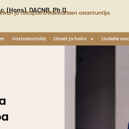
Sc. (Hons), DACNB, Ph.D.
kivun ja tasapainovaikeuksien asiantuntija.
en
Vastaanotolla
Oireet ja hoito
Uudelle asi
ja
oa