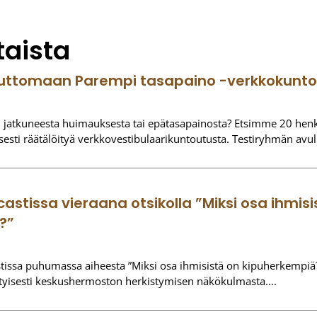
taista
suttomaan Parempi tasapaino -verkkokunt
n jatkuneesta huimauksesta tai epätasapainosta? Etsimme 20 hen
isesti räätälöityä verkkovestibulaarikuntoutusta. Testiryhmän avul
castissa vieraana otsikolla ”Miksi osa ihmisi
?”
stissa puhumassa aiheesta ”Miksi osa ihmisistä on kipuherkempiä
rityisesti keskushermoston herkistymisen näkökulmasta.