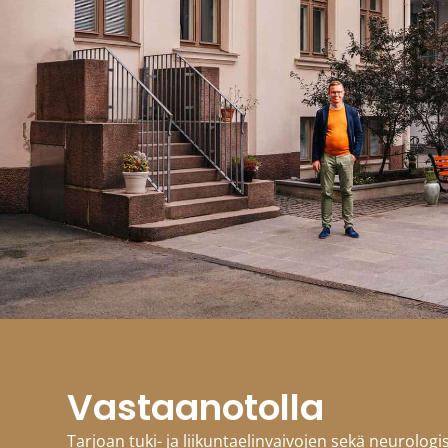
Vastaanotolla
Tarjoan tuki- ja liikuntaelinvaivojen sekä neurolog