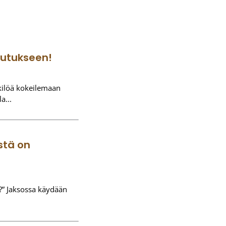
outukseen!
kilöä kokeilemaan
la
stä on
?” Jaksossa käydään