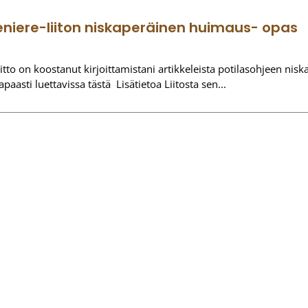
niere-liiton niskaperäinen huimaus- opas
tto on koostanut kirjoittamistani artikkeleista potilasohjeen nisk
aasti luettavissa tästä Lisätietoa Liitosta sen
Osoite
V
Mikonkatu 11 D TT1
iseen
00100 Helsinki
Aja
Näytä kartalla