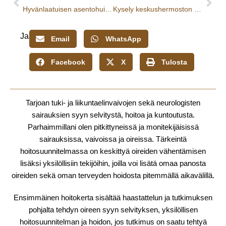
Prev
Nex
Hyvänlaatuisen asentohuimauksen hoito
Kysely keskushermoston herkistymisestä- Kipuviesti
Jaa:
Email
WhatsApp
Facebook
X
Tulosta
Tarjoan tuki- ja liikuntaelinvaivojen sekä neurologisten
sairauksien syyn selvitystä, hoitoa ja kuntoutusta.
Parhaimmillani olen pitkittyneissä ja monitekijäisissä
sairauksissa, vaivoissa ja oireissa. Tärkeintä
hoitosuunnitelmassa on keskittyä oireiden vähentämisen
lisäksi yksilöllisiin tekijöihin, joilla voi lisätä omaa panosta
oireiden sekä oman terveyden hoidosta pitemmällä aikavälillä.
Ensimmäinen hoitokerta sisältää haastattelun ja tutkimuksen
pohjalta tehdyn oireen syyn selvityksen, yksilöllisen
hoitosuunnitelman ja hoidon, jos tutkimus on saatu tehtyä