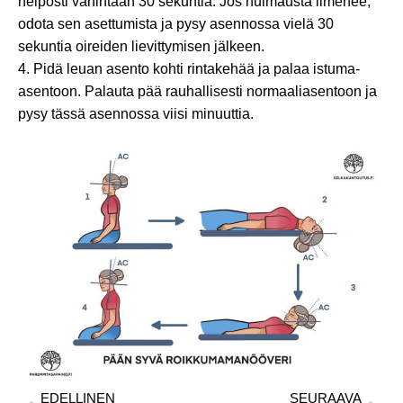
helposti vähintään 30 sekuntia. Jos huimausta ilmenee,
odota sen asettumista ja pysy asennossa vielä 30
sekuntia oireiden lievittymisen jälkeen.
4. Pidä leuan asento kohti rintakehää ja palaa istuma-
asentoon. Palauta pää rauhallisesti normaaliasentoon ja
pysy tässä asennossa viisi minuuttia.
EDELLINEN
SEURAAVA