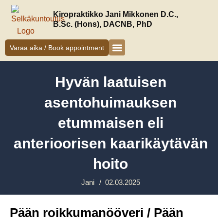
Siirry
Kiropraktikko Jani Mikkonen D.C.,
sisältöön
B.Sc. (Hons), DACNB, PhD
Varaa aika / Book appointment
Kiropraktikko Helsinki
Jani Mikkonen
Oireet ja hoito
Uudelle asiakkaalle
Hyvän laatuisen
asentohuimauksen
etummaisen eli
anterioorisen kaarikäytävän
hoito
Jani
/
02.03.2025
Pään roikkumanööveri / Pään