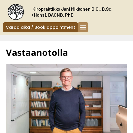
Siirry
Kiropraktikko Jani Mikkonen D.C., B.Sc.
sisältöön
(Hons), DACNB, PhD
Varaa aika / Book appointment
Kiropraktikko Helsinki
Oireet ja hoito
Uudelle asiakkaalle
Vastaanotolla