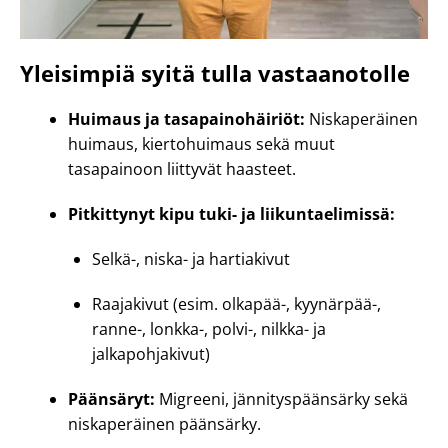
Yleisimpiä syitä tulla vastaanotolle
Huimaus ja tasapainohäiriöt:
Niskaperäinen
huimaus, kiertohuimaus sekä muut
tasapainoon liittyvät haasteet.
Pitkittynyt kipu tuki- ja liikuntaelimissä:
Selkä-, niska- ja hartiakivut
Raajakivut (esim. olkapää-, kyynärpää-,
ranne-, lonkka-, polvi-, nilkka- ja
jalkapohjakivut)
Päänsäryt:
Migreeni, jännityspäänsärky sekä
niskaperäinen päänsärky.