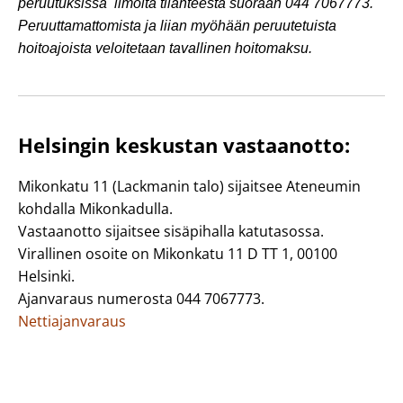
peruutuksissa ilmoita tilanteesta suoraan 044 7067773.
Peruuttamattomista ja liian myöhään peruutetuista
hoitoajoista veloitetaan tavallinen hoitomaksu.
Helsingin keskustan vastaanotto:
Mikonkatu 11 (Lackmanin talo) sijaitsee Ateneumin
kohdalla Mikonkadulla.
Vastaanotto sijaitsee sisäpihalla katutasossa.
Virallinen osoite on Mikonkatu 11 D TT 1, 00100
Helsinki.
Ajanvaraus numerosta 044 7067773.
Nettiajanvaraus