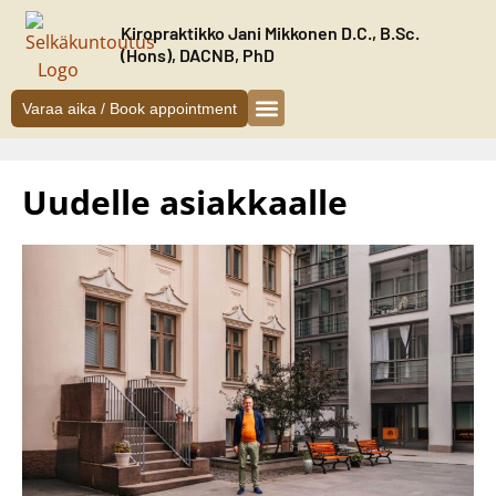
Siirry
Kiropraktikko Jani Mikkonen D.C., B.Sc.
sisältöön
(Hons), DACNB, PhD
Varaa aika / Book appointment
Kiropraktikko Helsinki
Jani Mikkonen
Oireet ja hoito
Uudelle asiakkaalle
Uudelle asiakkaalle