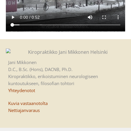
Jani Mikkonen
D.C., B.Sc. (Hons), DACNB, Ph.D.
Kiropraktikko, erikoistuminen neurologiseen
kuntoutukseen, filosofian tohtori
Yhteydenotot
Kuvia vastaanotolta
Nettiajanvaraus