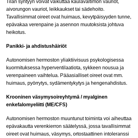
Tilan syntyyn voivat vaikuttaa kaulavaltimon vauriot,
aivorungon vauriot, leikkaukset tai sädehoito.
Tavallisimmat oireet ovat huimaus, kevytpäisyyden tunne,
epävakaa verenpaine ja asennon muutoksista johtuva
heikotus.
Panikki- ja ahdistushäiriöt
Autonomisen hermoston yliaktiivisuus psykologisessa
kuormituksessa hyperventilaatiota, sykkeen nousua ja
verenpaineen vaihtelua. Pääasialliset oireet ovat mm.
huimaus, pyörrytys, sydämentykytys ja hengenahdistus.
Krooninen väsymysoireyhtymä / myalginen
enkefalomyeliitti (ME/CFS)
Autonomisen hermoston muuntunut toiminta voi aiheuttaa
epävakautta verenkierron säätelyssä, jossa tavallisimmat
oireet ovat huimaus, väsymys, ortostaattinen intoleranssi