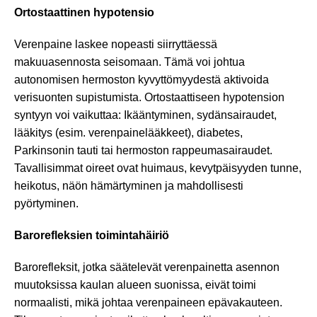
Ortostaattinen hypotensio
Verenpaine laskee nopeasti siirryttäessä
makuuasennosta seisomaan. Tämä voi johtua
autonomisen hermoston kyvyttömyydestä aktivoida
verisuonten supistumista. Ortostaattiseen hypotension
syntyyn voi vaikuttaa: Ikääntyminen, sydänsairaudet,
lääkitys (esim. verenpainelääkkeet), diabetes,
Parkinsonin tauti tai hermoston rappeumasairaudet.
Tavallisimmat oireet ovat huimaus, kevytpäisyyden tunne,
heikotus, näön hämärtyminen ja mahdollisesti
pyörtyminen.
Barorefleksien toimintahäiriö
Barorefleksit, jotka säätelevät verenpainetta asennon
muutoksissa kaulan alueen suonissa, eivät toimi
normaalisti, mikä johtaa verenpaineen epävakauteen.