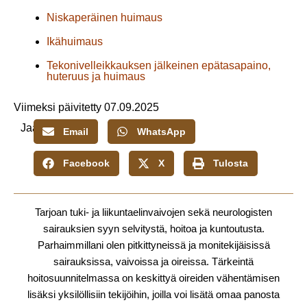
Niskaperäinen huimaus
Ikähuimaus
Tekonivelleikkauksen jälkeinen epätasapaino,
huteruus ja huimaus
Viimeksi päivitetty 07.09.2025
Jaa:
Email
WhatsApp
Facebook
X
Tulosta
Tarjoan tuki- ja liikuntaelinvaivojen sekä neurologisten
sairauksien syyn selvitystä, hoitoa ja kuntoutusta.
Parhaimmillani olen pitkittyneissä ja monitekijäisissä
sairauksissa, vaivoissa ja oireissa. Tärkeintä
hoitosuunnitelmassa on keskittyä oireiden vähentämisen
lisäksi yksilöllisiin tekijöihin, joilla voi lisätä omaa panosta