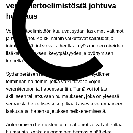
verenkiertoelimistöstä johtuva
huimaus
Verenkiertoelimistöön kuuluvat sydän, laskimot, valtimot
ja hiussuonet. Kaikki näihin vaikuttavat sairaudet ja
toiminnan häiriöt voivat aiheuttaa myös muiden oireiden
lisäksi huimauksen, kevytpäisyyden ja pyörtymisen
tunnetta.
Sydänperäisen huimauksen syyt liittyvät sydämen
toiminnan häiriöihin, jotka vaikuttavat aivojen
verenkiertoon ja hapensaantiin. Tämä voi johtaa
äkilliseen tai jatkuvaan huimaukseen, joka on yleensä
seurausta hetkellisestä tai pitkäaikaisesta verenpaineen
laskusta tai hapenkuljetuksen heikkenemisestä.
Autonomisen hermoston toimintahäiriöt voivat aiheuttaa
huimausta, koska autonominen hermosto säätelee