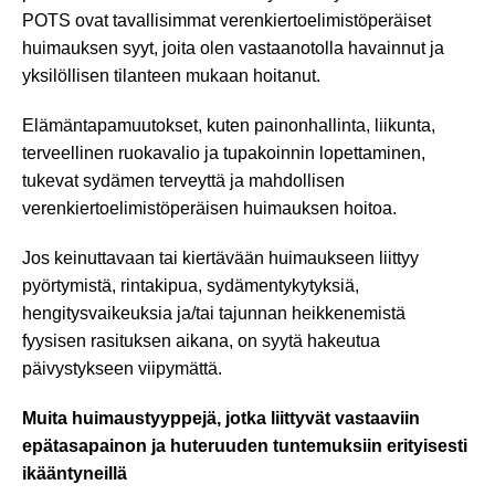
POTS ovat tavallisimmat verenkiertoelimistöperäiset
huimauksen syyt, joita olen vastaanotolla havainnut ja
yksilöllisen tilanteen mukaan hoitanut.
Elämäntapamuutokset, kuten painonhallinta, liikunta,
terveellinen ruokavalio ja tupakoinnin lopettaminen,
tukevat sydämen terveyttä ja mahdollisen
verenkiertoelimistöperäisen huimauksen hoitoa.
Jos keinuttavaan tai kiertävään huimaukseen liittyy
pyörtymistä, rintakipua, sydämentykytyksiä,
hengitysvaikeuksia ja/tai tajunnan heikkenemistä
fyysisen rasituksen aikana, on syytä hakeutua
päivystykseen viipymättä.
Muita huimaustyyppejä, jotka liittyvät vastaaviin
epätasapainon ja huteruuden tuntemuksiin erityisesti
ikääntyneillä