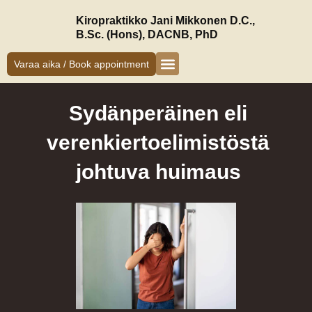
Siirry
Kiropraktikko Jani Mikkonen D.C.,
sisältöön
B.Sc. (Hons), DACNB, PhD
Varaa aika / Book appointment
Kiropraktikko Helsinki
Jani Mikkonen
Oireet ja hoito
Uudelle asiakkaalle
Sydänperäinen eli
verenkiertoelimistöstä
johtuva huimaus