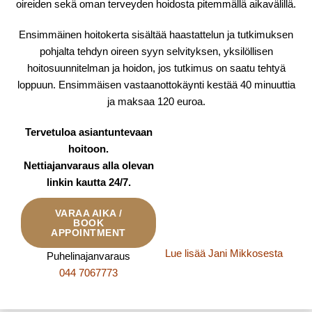
oireiden sekä oman terveyden hoidosta pitemmällä aikavälillä.
Ensimmäinen hoitokerta sisältää haastattelun ja tutkimuksen
pohjalta tehdyn oireen syyn selvityksen, yksilöllisen
hoitosuunnitelman ja hoidon, jos tutkimus on saatu tehtyä
loppuun. Ensimmäisen vastaanottokäynti kestää 40 minuuttia
ja maksaa 120 euroa.
Tervetuloa asiantuntevaan
hoitoon.
Nettiajanvaraus alla olevan
linkin kautta 24/7.
VARAA AIKA /
BOOK
APPOINTMENT
Lue lisää Jani Mikkosesta
Puhelinajanvaraus
044 7067773