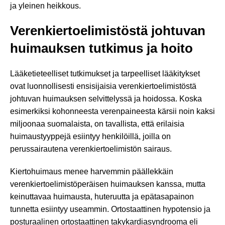
ja yleinen heikkous.
Verenkiertoelimistöstä johtuvan
huimauksen tutkimus ja hoito
Lääketieteelliset tutkimukset ja tarpeelliset lääkitykset
ovat luonnollisesti ensisijaisia verenkiertoelimistöstä
johtuvan huimauksen selvittelyssä ja hoidossa. Koska
esimerkiksi kohonneesta verenpaineesta kärsii noin kaksi
miljoonaa suomalaista, on tavallista, että erilaisia
huimaustyyppejä esiintyy henkilöillä, joilla on
perussairautena verenkiertoelimistön sairaus.
Kiertohuimaus menee harvemmin päällekkäin
verenkiertoelimistöperäisen huimauksen kanssa, mutta
keinuttavaa huimausta, huteruutta ja epätasapainon
tunnetta esiintyy useammin. Ortostaattinen hypotensio ja
posturaalinen ortostaattinen takykardiasyndrooma eli