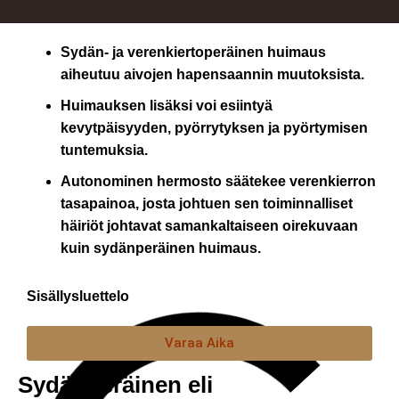
Sydän- ja verenkiertoperäinen huimaus
aiheutuu aivojen hapensaannin muutoksista.
Huimauksen lisäksi voi esiintyä
kevytpäisyyden, pyörrytyksen ja pyörtymisen
tuntemuksia.
Autonominen hermosto säätekee verenkierron
tasapainoa, josta johtuen sen toiminnalliset
häiriöt johtavat samankaltaiseen oirekuvaan
kuin sydänperäinen huimaus.
Sisällysluettelo
Varaa Aika
Sydänperäinen eli