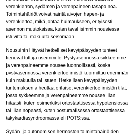
verenkierron, sydämen ja verenpaineen tasapainoa.
Toimintahäiriöt voivat häiritä aivojen hapen- ja
verenkiertoa, mikä johtaa huimaukseen, erityisesti
asennon muutoksissa, kuten tavallisimmin noustessa
istuvilta tai makuulta seisomaan.
Nousuihin liittyvät hetkelliset kevytpäisyyden tunteet
lienevät tuttuja useimmille. Pystyasennossa sykkeemme
ja verenpaineemme nousee luonnollisesti, koska
pystyasennossa verenkiertoelimistö kuormittuu enemmän
kuin makuulla tai istuen. Hetkellisen kevytpäisyyden
tuntemuksen aiheuttaa erilaiset verenkiertoelimistön tilat,
jossa sykkeemme ja verenpaineemme nousee liian
hitaasti, kuten esimerkiksi ortostaattisessa hypotensiossa
tai liian nopeasti, kuten posturaalisessa ortostaattisessa
takykardiasyndroomassa eli POTS:ssa.
Sydän- ja autonomisen hermoston toimintahäiriöiden