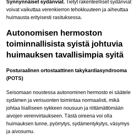
Synnynnäiset sydänviat.
Tietyt rakenteelliset sydänviat
voivat vaikuttaa verenkierron tehokkuuteen ja aiheuttaa
huimausta erityisesti rasituksessa.
Autonomisen hermoston
toiminnallisista syistä johtuvia
huimauksen tavallisimpia syitä
Posturaalinen ortostaattinen takykardiasyndrooma
(POTS)
Seisomaan noustessa autonominen hermosto ei säätele
sydämen ja verisuonten toimintaa normaalisti, mikä
johtaa liialliseen sykkeen nousuun ja riittämättömään
aivojen verenvirtaukseen. Tästä oireena voi olla
huimauksen tunne, pyörrytys, sydämentykytys, väsymys
ja aivosumu.