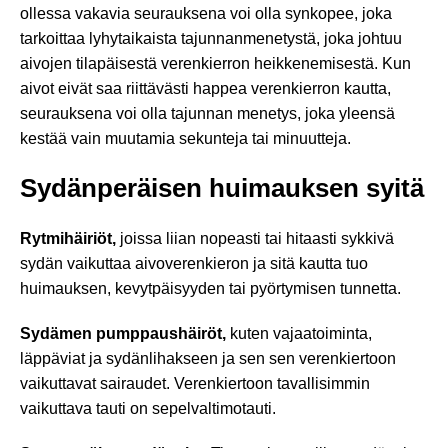
ollessa vakavia seurauksena voi olla synkopee, joka
tarkoittaa lyhytaikaista tajunnanmenetystä, joka johtuu
aivojen tilapäisestä verenkierron heikkenemisestä. Kun
aivot eivät saa riittävästi happea verenkierron kautta,
seurauksena voi olla tajunnan menetys, joka yleensä
kestää vain muutamia sekunteja tai minuutteja.
Sydänperäisen huimauksen syitä
Rytmihäiriöt,
joissa liian nopeasti tai hitaasti sykkivä
sydän vaikuttaa aivoverenkieron ja sitä kautta tuo
huimauksen, kevytpäisyyden tai pyörtymisen tunnetta.
Sydämen pumppaushäiröt,
kuten vajaatoiminta,
läppäviat ja sydänlihakseen ja sen sen verenkiertoon
vaikuttavat sairaudet. Verenkiertoon tavallisimmin
vaikuttava tauti on sepelvaltimotauti.