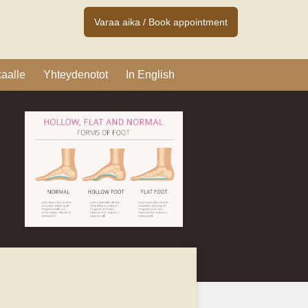
Varaa aika / Book appointment
aalle
Yhteydenotot
In English