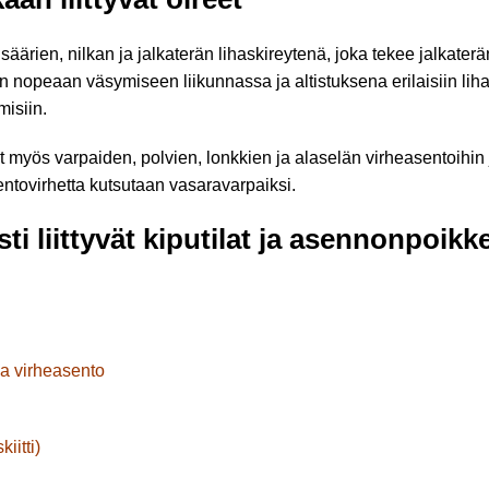
ärien, nilkan ja jalkaterän lihaskireytenä, joka tekee jalkaterä
än nopeaan väsymiseen liikunnassa ja altistuksena erilaisiin liha
misiin.
 myös varpaiden, polvien, lonkkien ja alaselän virheasentoihin ja
entovirhetta kutsutaan vasaravarpaiksi.
sti liittyvät kiputilat ja asennonpoik
a virheasento
iitti)