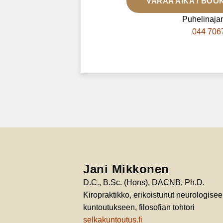
VARAA AIKA / BOO
Puhelinaja
044 706
Jani Mikkonen
D.C., B.Sc. (Hons), DACNB, Ph.D.
Kiropraktikko, erikoistunut neurologise
kuntoutukseen, filosofian tohtori
selkakuntoutus.fi