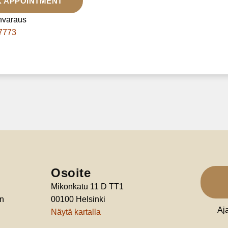
K APPOINTMENT
nvaraus
7773
Osoite
Mikonkatu 11 D TT1
en
00100 Helsinki
Aj
Näytä kartalla