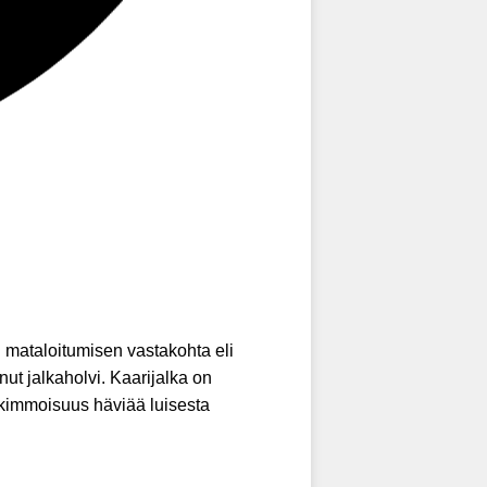
n mataloitumisen vastakohta eli
t jalkaholvi. Kaarijalka on
n kimmoisuus häviää luisesta