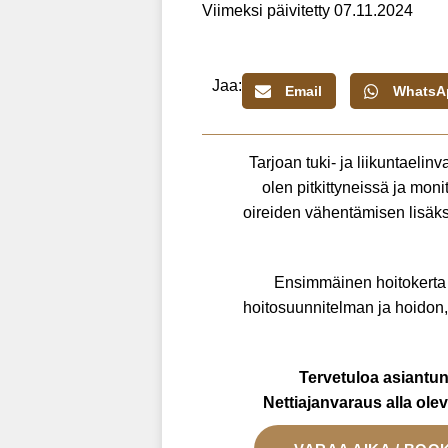
Viimeksi päivitetty 07.11.2024
Jaa:
Email
WhatsA
Tarjoan tuki- ja liikuntaeli
olen pitkittyneissä ja moni
oireiden vähentämisen lisäksi
Ensimmäinen hoitokerta s
hoitosuunnitelman ja hoidon,
Tervetuloa asiantu
Nettiajanvaraus alla olev