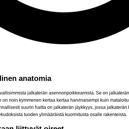
llinen anatomia
avallisimmista jalkaterän asennonpoikkeamista. Se on jalkaterä
 on noin kymmenen kertaa kertaa harvinaisempi kuin mataloitunu
nallisesti suurin haitta on jalkaterän jäykkyys, jossa jalkaterä
ekudoksista tuoden ylimääräistä kuormitusta osalle rakenteista.
aan liittyvät oireet