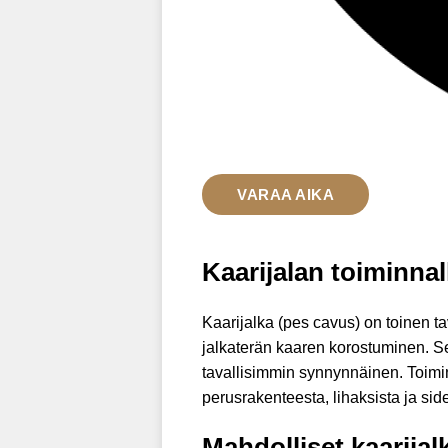
VARAA AIKA
Kaarijalan toiminna
Kaarijalka (pes cavus) on toinen t
jalkaterän kaaren korostuminen. Se
tavallisimmin synnynnäinen. Toimin
perusrakenteesta, lihaksista ja sid
Mahdolliset kaarijalk