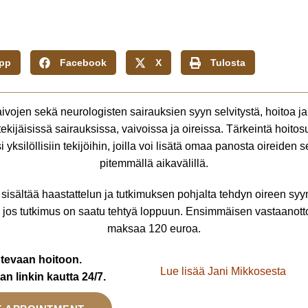
pp
Facebook
X
Tulosta
nvaivojen sekä neurologisten sairauksien syyn selvitystä, hoitoa j
tekijäisissä sairauksissa, vaivoissa ja oireissa. Tärkeintä hoit
 yksilöllisiin tekijöihin, joilla voi lisätä omaa panosta oireide
pitemmällä aikavälillä.
isältää haastattelun ja tutkimuksen pohjalta tehdyn oireen syyn 
 jos tutkimus on saatu tehtyä loppuun. Ensimmäisen vastaanotto
maksaa 120 euroa.
ntevaan hoitoon.
Lue lisää Jani Mikkosesta
an linkin kautta 24/7.