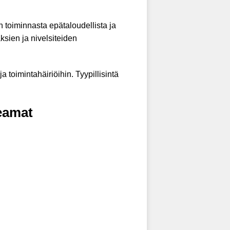
n toiminnasta epätaloudellista ja
ksien ja nivelsiteiden
 toimintahäiriöihin. Tyypillisintä
keamat