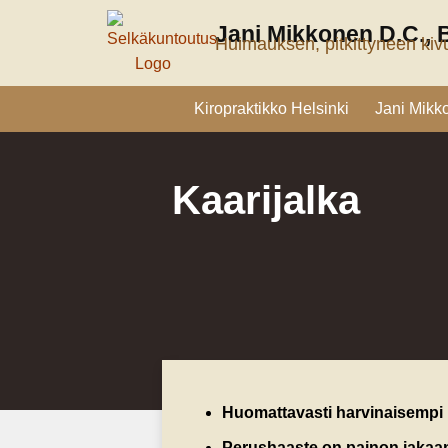
Siirry
Jani Mikkonen D.C., 
sisältöön
Huimauksen, pitkittyneen kivu
Kiropraktikko Helsinki
Jani Mikk
Kaarijalka
Huomattavasti harvinaisempi k
Perushaaste on painon jakaan