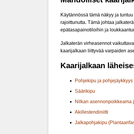
Käytännössä tämä näkyy ja tuntuu sä
rajoittunutta. Tämä johtaa jalkater
epätasapainotiloihin ja loukkaantu
Jalkaterän virheasennot vaikuttavat
kaarijalkaan liittyvää varpaiden as
Kaarijalkaan läheise
Pohjekipu ja pohjejäykkyys
Säärikipu
Nilkan asennonpoikkeama j
Akillestendiniitti
Jalkapohjakipu (Plantaarifask