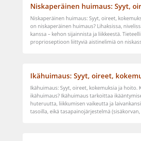
Niskaperäinen huimaus: Syyt, oi
Niskaperäinen huimaus: Syyt, oireet, kokemuksia
on niskaperäinen huimaus? Lihaksissa, niveliss
kanssa – kehon sijainnista ja liikkeestä. Tieteel
proprioseptioon liittyviä aistinelimiä on niskas
Ikähuimaus: Syyt, oireet, kokemu
Ikähuimaus: Syyt, oireet, kokemuksia ja hoito. 
ikähuimaus? Ikähuimaus tarkoittaa ikääntymisee
huteruutta, liikkumisen vaikeutta ja laivankan
tasoilla, eikä tasapainojärjestelmä (sisäkorvan, 