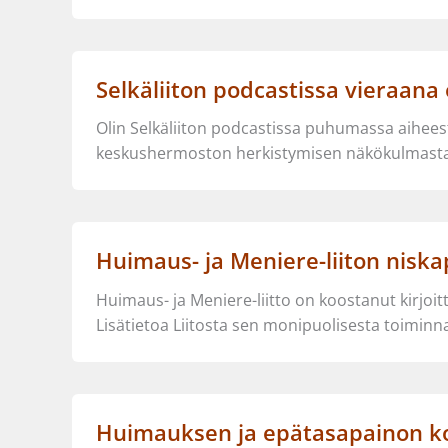
Selkäliiton podcastissa vieraana
Olin Selkäliiton podcastissa puhumassa aiheest
keskushermoston herkistymisen näkökulmasta. 
Huimaus- ja Meniere-liiton nisk
Huimaus- ja Meniere-liitto on koostanut kirjoit
Lisätietoa Liitosta sen monipuolisesta toiminn
Huimauksen ja epätasapainon kot