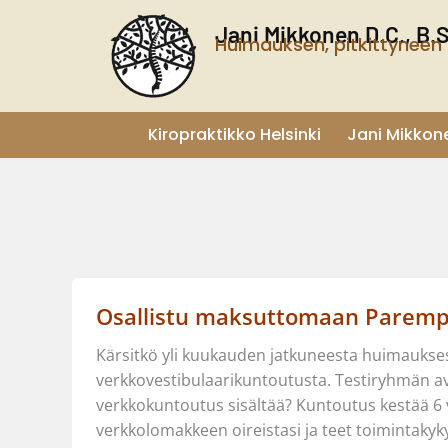
Siirry
Jani Mikkonen D.C., B.
sisältöön
Huimauksen, pitkittyneen 
Kiropraktikko Helsinki
Jani Mikkon
Osallistu maksuttomaan Paremp
Kärsitkö yli kuukauden jatkuneesta huimaukses
verkkovestibulaarikuntoutusta. Testiryhmän a
verkkokuntoutus sisältää? Kuntoutus kestää 6 viik
verkkolomakkeen oireistasi ja teet toimintakyky