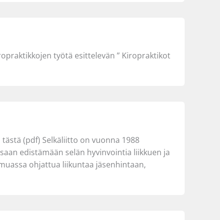
ropraktikkojen työtä esittelevän ” Kiropraktikot
tästä (pdf) Selkäliitto on vuonna 1988
ssaan edistämään selän hyvinvointia liikkuen ja
n muassa ohjattua liikuntaa jäsenhintaan,