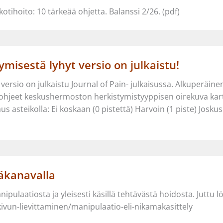
tihoito: 10 tärkeää ohjetta. Balanssi 2/26. (pdf)
isestä lyhyt versio on julkaistu!
ersio on julkaistu Journal of Pain- julkaisussa. Alkuperäin
 ohjeet keskushermoston herkistymistyyppisen oirekuva kart
steikolla: Ei koskaan (0 pistettä) Harvoin (1 piste) Joskus (2
käkanavalla
anipulaatiosta ja yleisesti käsillä tehtävästä hoidosta. Juttu l
ivun-lievittaminen/manipulaatio-eli-nikamakasittely