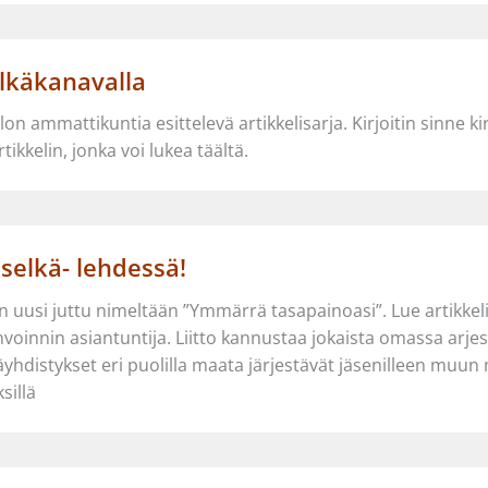
elkäkanavalla
on ammattikuntia esittelevä artikkelisarja. Kirjoitin sinne ki
ikkelin, jonka voi lukea täältä.
 selkä- lehdessä!
 uusi juttu nimeltään ”Ymmärrä tasapainoasi”. Lue artikkeli 
nvoinnin asiantuntija. Liitto kannustaa jokaista omassa arje
lkäyhdistykset eri puolilla maata järjestävät jäsenilleen muu
sillä