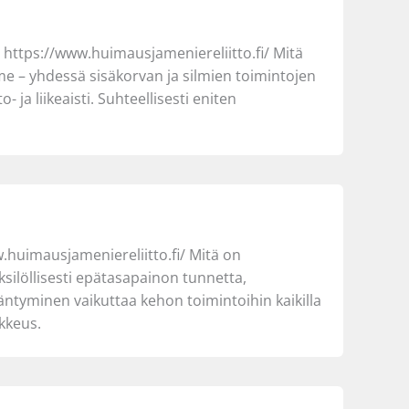
e https://www.huimausjameniereliitto.fi/ Mitä
mme – yhdessä sisäkorvan ja silmien toimintojen
 ja liikeaisti. Suhteellisesti eniten
w.huimausjameniereliitto.fi/ Mitä on
silöllisesti epätasapainon tunnetta,
äntyminen vaikuttaa kehon toimintoihin kaikilla
ikkeus.