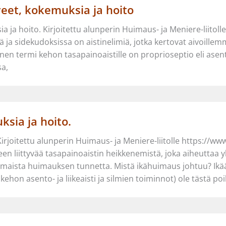
reet, kokemuksia ja hoito
 ja hoito. Kirjoitettu alunperin Huimaus- ja Meniere-liitoll
ä ja sidekudoksissa on aistinelimiä, jotka kertovat aivoille
linen termi kehon tasapainoaistille on proprioseptio eli asento-
sa,
ksia ja hoito.
Kirjoitettu alunperin Huimaus- ja Meniere-liitolle https://ww
n liittyvää tasapainoaistin heikkenemistä, joka aiheuttaa yk
simaista huimauksen tunnetta. Mistä ikähuimaus johtuu? Ikä
kehon asento- ja liikeaisti ja silmien toiminnot) ole tästä po