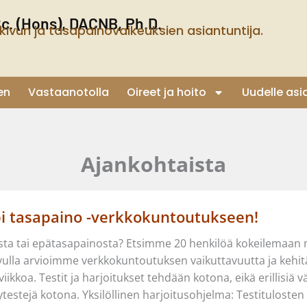
Sc. (Hons), DACNB, Ph.D.
kivun ja tasapainovaikeuksien asiantuntija.
en
Vastaanotolla
Oireet ja hoito
Uudelle asi
Ajankohtaista
i tasapaino -verkkokuntoutukseen!
ta tai epätasapainosta? Etsimme 20 henkilöä kokeilemaan mak
vulla arvioimme verkkokuntoutuksen vaikuttavuutta ja kehi
koa. Testit ja harjoitukset tehdään kotona, eikä erillisiä väli
testejä kotona. Yksilöllinen harjoitusohjelma: Testitulosten 