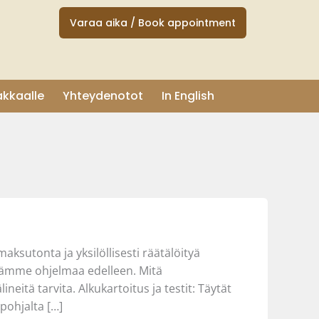
Varaa aika / Book appointment
akkaalle
Yhteydenotot
In English
sutonta ja yksilöllisesti räätälöityä
tämme ohjelmaa edelleen. Mitä
neitä tarvita. Alkukartoitus ja testit: Täytät
pohjalta […]