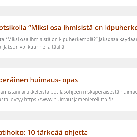
 otsikolla ”Miksi osa ihmisistä on kipuher
a ”Miksi osa ihmisistä on kipuherkempiä?” Jaksossa käydään 
Jakson voi kuunnella täällä
aperäinen huimaus- opas
tamistani artikkeleista potilasohjeen niskaperäisestä huima
asta löytyy https://www.huimausjameniereliitto.fi/
ihoito: 10 tärkeää ohjetta