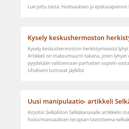
Lue juttu tästä: Huimauksen ja epätasapainon ko
Kysely keskushermoston herkistym
Kysely keskushermoston herkistymisestä lyhyt v
Artikkeli on maksumuurin takana, joten lyhyet
pyydetään valitsemaan parhaiten sopivin vastaus a
Lihakseni tuntuvat jäykiltä
Uusi manipulaatio- artikkeli Sel
Kirjoitin Selkäliiton Selkäkanavalle artikkelin m
hoito/manuaalisen-terapian-tavoitteena-selkak