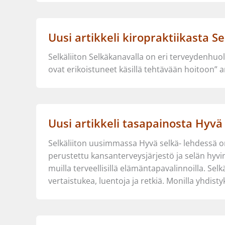
Uusi artikkeli kiropraktiikasta S
Selkäliiton Selkäkanavalla on eri terveydenhuoll
ovat erikoistuneet käsillä tehtävään hoitoon” art
Uusi artikkeli tasapainosta Hyvä
Selkäliiton uusimmassa Hyvä selkä- lehdessä on
perustettu kansanterveysjärjestö ja selän hyvi
muilla terveellisillä elämäntapavalinnoilla. Se
vertaistukea, luentoja ja retkiä. Monilla yhdistyk