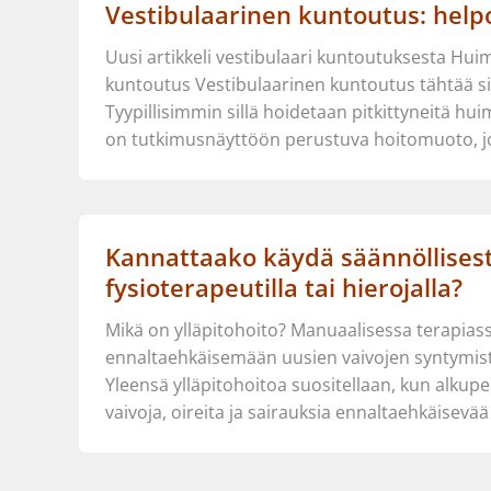
Vestibulaarinen kuntoutus: helpot
Uusi artikkeli vestibulaari kuntoutuksesta Huim
kuntoutus Vestibulaarinen kuntoutus tähtää si
Tyypillisimmin sillä hoidetaan pitkittyneitä h
on tutkimusnäyttöön perustuva hoitomuoto, 
Kannattaako käydä säännöllisesti
fysioterapeutilla tai hierojalla?
Mikä on ylläpitohoito? Manuaalisessa terapiassa
ennaltaehkäisemään uusien vaivojen syntymistä
Yleensä ylläpitohoitoa suositellaan, kun alkup
vaivoja, oireita ja sairauksia ennaltaehkäisevä