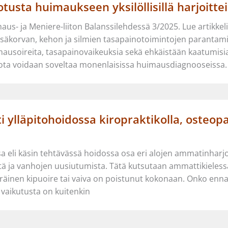
usta huimaukseen yksilöllisillä harjoittei
aus- ja Meniere-liiton Balanssilehdessä 3/2025. Lue artikkel
säkorvan, kehon ja silmien tasapainotoimintojen parantamise
uimausoireita, tasapainovaikeuksia sekä ehkäistään kaatumisi
jota voidaan soveltaa monenlaisissa huimausdiagnooseiss
 ylläpitohoidossa kiropraktikolla, osteopa
 eli käsin tehtävässä hoidossa osa eri alojen ammatinharjoitt
 ja vanhojen uusiutumista. Tätä kutsutaan ammattikielessä 
eräinen kipuoire tai vaiva on poistunut kokonaan. Onko enna
ä vaikutusta on kuitenkin