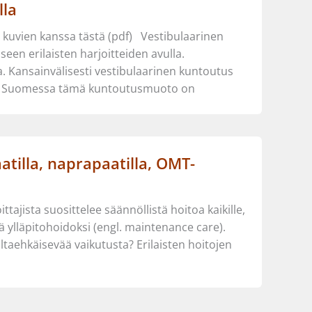
lla
i kuvien kanssa tästä (pdf) Vestibulaarinen
en erilaisten harjoitteiden avulla.
a. Kansainvälisesti vestibulaarinen kuntoutus
a. Suomessa tämä kuntoutusmuoto on
atilla, naprapaatilla, OMT-
ajista suosittelee säännöllistä hoitoa kaikille,
ylläpitohoidoksi (engl. maintenance care).
ltaehkäisevää vaikutusta? Erilaisten hoitojen