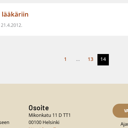
 lääkäriin
 21.4.2012.
1
…
13
14
Osoite
V
Mikonkatu 11 D TT1
iseen
00100 Helsinki
Aja