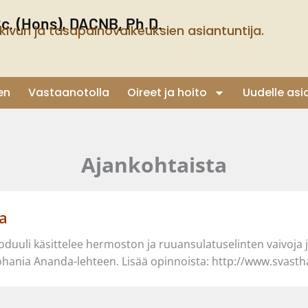
Sc. (Hons), DACNB, Ph.D.
kivun ja tasapainovaikeuksien asiantuntija.
en
Vastaanotolla
Oireet ja hoito
Uudelle asi
Ajankohtaista
a
duuli käsittelee hermoston ja ruuansulatuselinten vaivoja 
ohania Ananda-lehteen. Lisää opinnoista: http://www.svasth