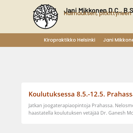
Siirry
Jani Mikkonen D.C., B.
sisältöön
Huimauksen, pitkittyneen 
Kiropraktikko Helsinki
Jani Mikkon
Koulutuksessa 8.5.-12.5. Prahass
Jatkan joogaterapiaopintoja Prahassa. Nelosmo
haastatella koulutuksen vetäjää Dr. Ganesh M