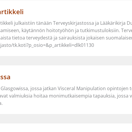
rtikkeli
tikkeli julkaistiin tänään Terveyskirjastossa ja Lääkärikirja 
ttamiseen, käytännön hoitotyöhön ja tutkimustuloksiin. Ter
sta tietoa terveydestä ja sairauksista jokaisen suomalaisen u
irjasto/tk.koti?p_osio=&p_artikkeli=dlk01130
issa
lasgowissa, jossa jatkan Visceral Manipulation opintojen tois
tavat valmiuksia hoitaa monimutkaisempia tapauksia, jossa v
ta.