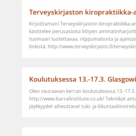
Terveyskirjaston kiropraktiikka-a
Kirjoittamani Terveyskirjaston kiropraktiikka-ar
käsittelee perusasioita liittyen ammatinharjoi
tuomaan luotettavaa, riippumatonta ja ajantasai
linkistä: http://www.terveyskirjasto.fi/terveysk
Koulutuksessa 13.-17.3. Glasgow
Olen seuraavan kerran koulutuksessa 13.-17.3. G
http://www.barralinstitute.co.uk/ Tekniikat an
jäykkyydet aiheuttavat tuki- ja liikuntaelinoirei