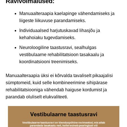
Ravivõimalused:
Manuaalteraapia kaelapinge vähendamiseks ja
liigeste liikuvuse parandamiseks.
Individuaalsed harjutuskavad lihasjõu ja
kehahoiaku tugevdamiseks.
Neuroloogiline taastusravi, sealhulgas
vestibulaarne rehabilitatsioon tasakaalu ja
koordinatsiooni treenimiseks.
Manuaalteraapia üksi ei kõrvalda tavaliselt pikaajalisi
sümptomeid, kuid selle kombineerimine sihipärase
rehabilitatsiooniga vähendab haiguse kordumist ja
parandab oluliselt elukvaliteeti.