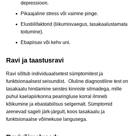
depressioon.
Pikaajaline stress või vaimne pinge.
Elustiilifaktorid (liikumisvaegus, tasakaalustamata
toitumine).
Ebapiisav või kehv uni.
Ravi ja taastusravi
Ravi sõltub individuaalsetest sümptomitest ja
funktsionaalsest seisundist. Oluline diagnostiline test on
tasakaalu hindamine seistes kinniste silmadega, mille
puhul kaelapiirkonna pearingluse korral ilmneb
kõikumine ja ebastabiilsus selgemalt. Sümptomid
arenevad sageli järk-järgult, koos tasakaalu ja
funktsionaalse võimekuse langusega.