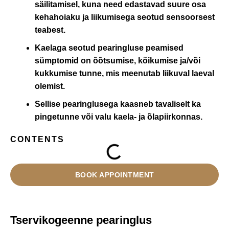
säilitamisel, kuna need edastavad suure osa
kehahoiaku ja liikumisega seotud sensoorsest
teabest.
Kaelaga seotud pearingluse peamised
sümptomid on õõtsumise, kõikumise ja/või
kukkumise tunne, mis meenutab liikuval laeval
olemist.
Sellise pearinglusega kaasneb tavaliselt ka
pingetunne või valu kaela- ja õlapiirkonnas.
CONTENTS
BOOK APPOINTMENT
Tservikogeenne pearinglus