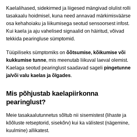
Kaelalihased, sidekirmed ja liigesed mängivad olulist rolli
tasakaalu hoidmisel, kuna need annavad märkimisväärse
osa kehahoiaku ja liikumisega seotud sensoorsest infost.
Kui kaela ja aju vahelised signaalid on häiritud, võivad
tekkida pearingluse sümptomid.
Tüüpiliseks sümptomiks on
õõtsumise, kõikumise või
kukkumise tunne
, mis meenutab liikuval laeval olemist.
Kaelaga seotud pearinglust saadavad sageli
pingetunne
ja/või valu kaelas ja õlgades
.
Mis põhjustab kaelapiirkonna
pearinglust?
Meie tasakaalutunnetus sõltub nii sisemistest (lihaste ja
kõõluste retseptorid, sisekõrv) kui ka välistest (nägemine,
kuulmine) allikatest.