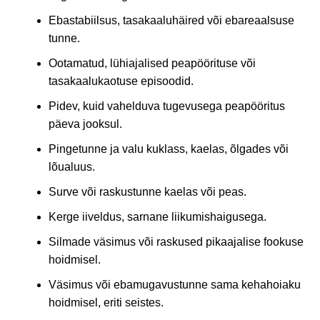
Ebastabiilsus, tasakaaluhäired või ebareaalsuse
tunne.
Ootamatud, lühiajalised peapöörituse või
tasakaalukaotuse episoodid.
Pidev, kuid vahelduva tugevusega peapööritus
päeva jooksul.
Pingetunne ja valu kuklass, kaelas, õlgades või
lõualuus.
Surve või raskustunne kaelas või peas.
Kerge iiveldus, sarnane liikumishaigusega.
Silmade väsimus või raskused pikaajalise fookuse
hoidmisel.
Väsimus või ebamugavustunne sama kehahoiaku
hoidmisel, eriti seistes.