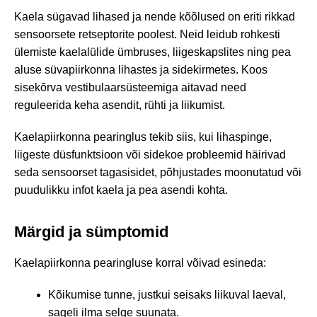
Kaela sügavad lihased ja nende kõõlused on eriti rikkad
sensoorsete retseptorite poolest. Neid leidub rohkesti
ülemiste kaelalülide ümbruses, liigeskapslites ning pea
aluse süvapiirkonna lihastes ja sidekirmetes. Koos
sisekõrva vestibulaarsüsteemiga aitavad need
reguleerida keha asendit, rühti ja liikumist.
Kaelapiirkonna pearinglus tekib siis, kui lihaspinge,
liigeste düsfunktsioon või sidekoe probleemid häirivad
seda sensoorset tagasisidet, põhjustades moonutatud või
puudulikku infot kaela ja pea asendi kohta.
Märgid ja sümptomid
Kaelapiirkonna pearingluse korral võivad esineda:
Kõikumise tunne, justkui seisaks liikuval laeval,
sageli ilma selge suunata.