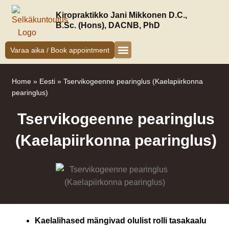
Siirry
Kiropraktikko Jani Mikkonen D.C.,
sisältöön
B.Sc. (Hons), DACNB, PhD
Varaa aika / Book appointment
Kiropraktikko Helsinki
Jani Mikkonen
Oireet ja hoito
Uudelle asiakkaalle
Home
»
Eesti
»
Tservikogeenne pearinglus (Kaelapiirkonna
pearinglus)
Tservikogeenne pearinglus
(Kaelapiirkonna pearinglus)
Kaelalihased mängivad olulist rolli tasakaalu