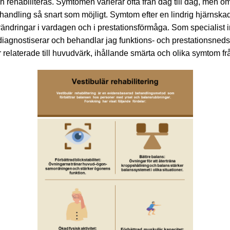
ehabiliteras. Symtomen varierar ofta från dag till dag, men om d
handling så snart som möjligt. Symtom efter en lindrig hjärnska
ändringar i vardagen och i prestationsförmåga. Som specialist i
, diagnostiserar och behandlar jag funktions- och prestationsned
r relaterade till huvudvärk, ihållande smärta och olika symtom 