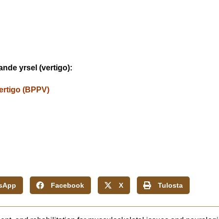
ande yrsel (vertigo):
ertigo (BPPV)
sApp
Facebook
X
Tulosta