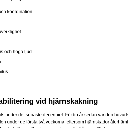
och koordination
overklighet
jus och höga ljud
n
itus
bilitering vid hjärnskakning
s under det senaste decenniet. För tio år sedan var den huvud
rden under de första två veckorna, eftersom hjärnskador återhämt