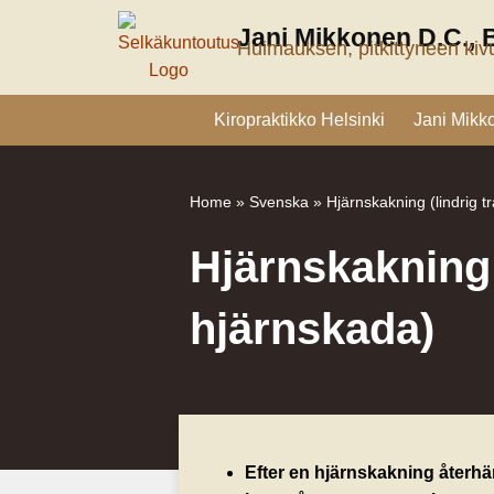
Siirry
Jani Mikkonen D.C., 
sisältöön
Huimauksen, pitkittyneen kivu
Kiropraktikko Helsinki
Jani Mikk
Home
»
Svenska
»
Hjärnskakning (lindrig 
Hjärnskakning 
hjärnskada)
Efter en hjärnskakning återhäm