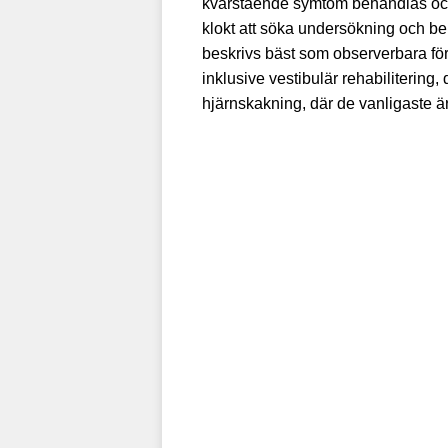
kvarstående symtom behandlas och r
klokt att söka undersökning och be
beskrivs bäst som observerbara för
inklusive vestibulär rehabilitering
hjärnskakning, där de vanligaste ä