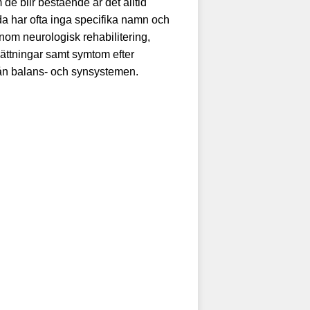
e blir bestående är det alltid
da har ofta inga specifika namn och
nom neurologisk rehabilitering,
sättningar samt symtom efter
från balans- och synsystemen.