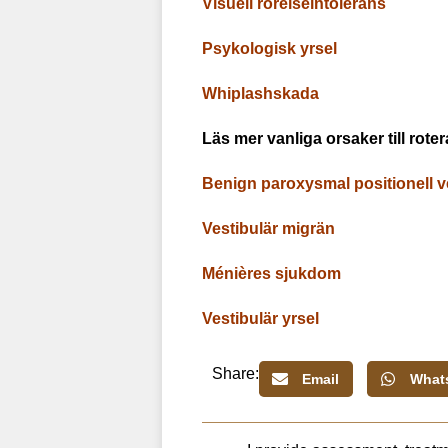
Visuell rörelseintolerans
Psykologisk yrsel
Whiplashskada
Läs mer vanliga orsaker till roter
Benign paroxysmal positionell v
Vestibulär migrän
Ménières sjukdom
Vestibulär yrsel
Share:
Email
What