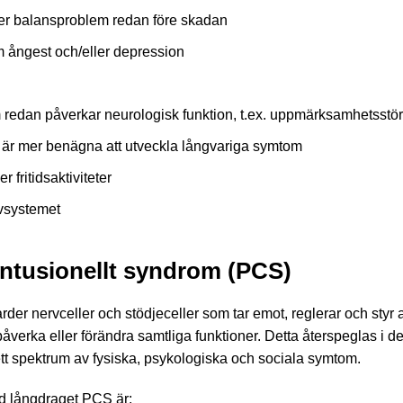
er balansproblem redan före skadan
 ångest och/eller depression
 redan påverkar neurologisk funktion, t.ex. uppmärksamhetsstö
 är mer benägna att utveckla långvariga symtom
fritidsaktiviteter
rvsystemet
ntusionellt syndrom (PCS)
der nervceller och stödjeceller som tar emot, reglerar och styr al
åverka eller förändra samtliga funktioner. Detta återspeglas i 
ett spektrum av fysiska, psykologiska och sociala symtom.
d långdraget PCS är: