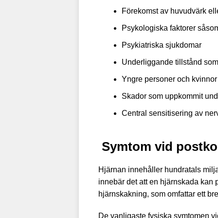
Förekomst av huvudvärk ell
Psykologiska faktorer såsom
Psykiatriska sjukdomar
Underliggande tillstånd som
Yngre personer och kvinnor
Skador som uppkommit under 
Central sensitisering av ne
Symtom vid postko
Hjärnan innehåller hundratals miljar
innebär det att en hjärnskada kan p
hjärnskakning, som omfattar ett br
De vanligaste fysiska symtomen vi