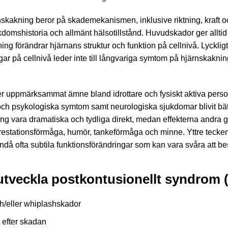
skakning beror på skademekanismen, inklusive riktning, kraft o
ukdomshistoria och allmänt hälsotillstånd. Huvudskador ger alltid
kning förändrar hjärnans struktur och funktion på cellnivå. Lyckli
gar på cellnivå leder inte till långvariga symtom på hjärnskakning
tmer uppmärksammat ämne bland idrottare och fysiskt aktiva per
och psykologiska symtom samt neurologiska sjukdomar blivit bättr
 vara dramatiska och tydliga direkt, medan effekterna andra g
prestationsförmåga, humör, tankeförmåga och minne. Yttre tecke
då ofta subtila funktionsförändringar som kan vara svåra att be
t utveckla postkontusionellt syndrom
h/eller whiplashskador
 efter skadan