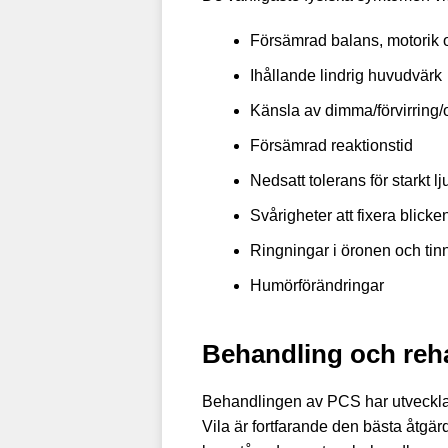
Försämrad balans, motorik 
Ihållande lindrig huvudvärk
Känsla av dimma/förvirring/
Försämrad reaktionstid
Nedsatt tolerans för starkt l
Svårigheter att fixera blicke
Ringningar i öronen och tinn
Humörförändringar
Behandling och reha
Behandlingen av PCS har utvecklat
Vila är fortfarande den bästa åtgä