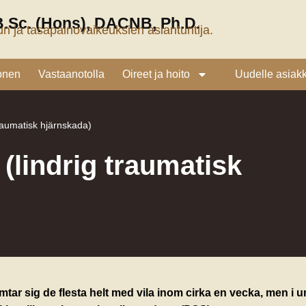
B.Sc. (Hons), DACNB, Ph.D.
n ja tasapainovaikeuksien asiantuntija.
onen
Vastaanotolla
Oireet ja hoito
Uudelle asiakk
traumatisk hjärnskada)
(lindrig traumatisk
tar sig de flesta helt med vila inom cirka en vecka, men i u