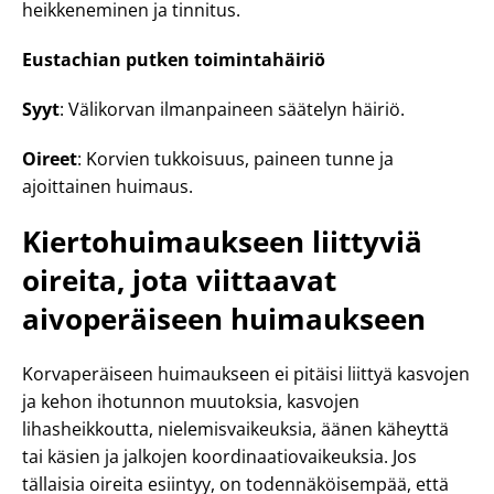
heikkeneminen ja tinnitus.
Eustachian putken toimintahäiriö
Syyt
: Välikorvan ilmanpaineen säätelyn häiriö.
Oireet
: Korvien tukkoisuus, paineen tunne ja
ajoittainen huimaus.
Kiertohuimaukseen liittyviä
oireita, jota viittaavat
aivoperäiseen huimaukseen
Korvaperäiseen huimaukseen ei pitäisi liittyä kasvojen
ja kehon ihotunnon muutoksia, kasvojen
lihasheikkoutta, nielemisvaikeuksia, äänen käheyttä
tai käsien ja jalkojen koordinaatiovaikeuksia. Jos
tällaisia oireita esiintyy, on todennäköisempää, että