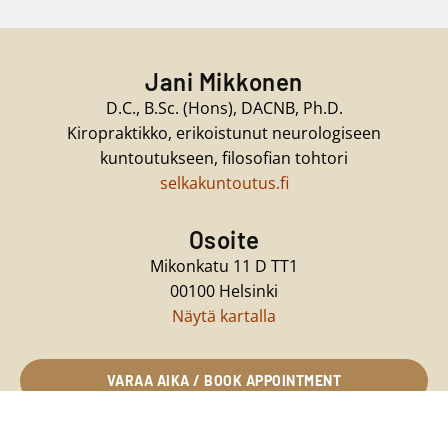
Jani Mikkonen
D.C., B.Sc. (Hons), DACNB, Ph.D.
Kiropraktikko, erikoistunut neurologiseen
kuntoutukseen, filosofian tohtori
selkakuntoutus.fi
Osoite
Mikonkatu 11 D TT1
00100 Helsinki
Näytä kartalla
VARAA AIKA / BOOK APPOINTMENT
Ajanvaraus puhelimitse:
044 7067773