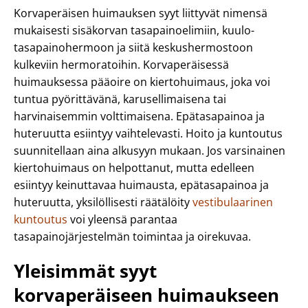
Korvaperäisen huimauksen syyt liittyvät nimensä
mukaisesti sisäkorvan tasapainoelimiin, kuulo-
tasapainohermoon ja siitä keskushermostoon
kulkeviin hermoratoihin. Korvaperäisessä
huimauksessa pääoire on kiertohuimaus, joka voi
tuntua pyörittävänä, karusellimaisena tai
harvinaisemmin volttimaisena. Epätasapainoa ja
huteruutta esiintyy vaihtelevasti. Hoito ja kuntoutus
suunnitellaan aina alkusyyn mukaan. Jos varsinainen
kiertohuimaus on helpottanut, mutta edelleen
esiintyy keinuttavaa huimausta, epätasapainoa ja
huteruutta, yksilöllisesti räätälöity
vestibulaarinen
kuntoutus
voi yleensä parantaa
tasapainojärjestelmän toimintaa ja oirekuvaa.
Yleisimmät syyt
korvaperäiseen huimaukseen