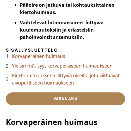
Pääoire on jatkuva tai kohtauksittainen
kiertohuimaus.
Vaihtelevat liitännäisoireet liittyvät
kuulomuutoksiin ja eriasteisiin
pahoinvointituntemuksiin.
SISÄLLYSLUETTELO
Korvaperäinen huimaus
Yleisimmät syyt korvaperäiseen huimaukseen
Kiertohuimaukseen liittyviä oireita, jota viittaavat
aivoperäiseen huimaukseen
VARAA AIKA
Korvaperäinen huimaus