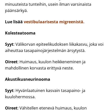
minuuteista tunteihin, usein ilman varsinaista
päänsärkyä.
Lue lisää
vestibulaarisesta migreenistä.
Kolesteatooma
Syyt
: Välikorvan epiteelikudoksen liikakasvu, joka voi
aiheuttaa tasapainojärjestelmän ärsytystä.
Oireet
: Huimaus, kuulon heikkeneminen ja
mahdollinen korvasta erittyvä neste.
Akustikusneurinooma
Syyt
: Hyvänlaatuinen kasvain tasapaino- ja
kuulohermossa.
Oireet
: Vähitellen etenevä huimaus, kuulon