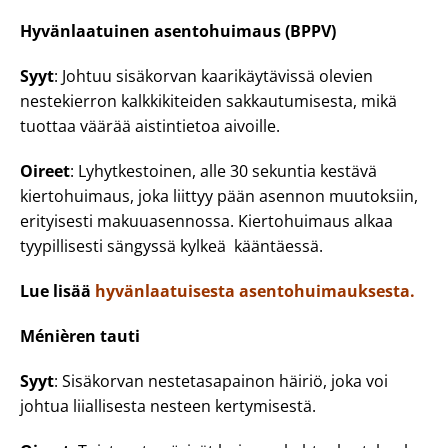
Hyvänlaatuinen asentohuimaus (BPPV)
Syyt
: Johtuu sisäkorvan kaarikäytävissä olevien
nestekierron kalkkikiteiden sakkautumisesta, mikä
tuottaa väärää aistintietoa aivoille.
Oireet
: Lyhytkestoinen, alle 30 sekuntia kestävä
kiertohuimaus, joka liittyy pään asennon muutoksiin,
erityisesti makuuasennossa. Kiertohuimaus alkaa
tyypillisesti sängyssä kylkeä kääntäessä.
Lue lisää
hyvänlaatuisesta asentohuimauksesta.
Ménièren tauti
Syyt
: Sisäkorvan nestetasapainon häiriö, joka voi
johtua liiallisesta nesteen kertymisestä.