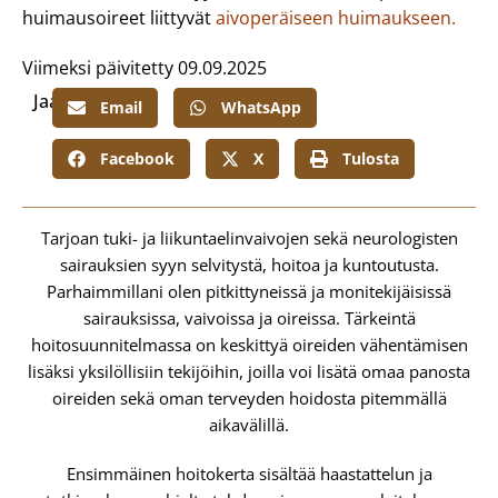
huimausoireet liittyvät
aivoperäiseen huimaukseen.
Viimeksi päivitetty 09.09.2025
Jaa:
Email
WhatsApp
Facebook
X
Tulosta
Tarjoan tuki- ja liikuntaelinvaivojen sekä neurologisten
sairauksien syyn selvitystä, hoitoa ja kuntoutusta.
Parhaimmillani olen pitkittyneissä ja monitekijäisissä
sairauksissa, vaivoissa ja oireissa. Tärkeintä
hoitosuunnitelmassa on keskittyä oireiden vähentämisen
lisäksi yksilöllisiin tekijöihin, joilla voi lisätä omaa panosta
oireiden sekä oman terveyden hoidosta pitemmällä
aikavälillä.
Ensimmäinen hoitokerta sisältää haastattelun ja