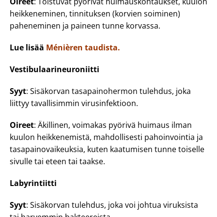
Oireet
: Toistuvat pyörivät huimauskohtaukset, kuulon
heikkeneminen, tinnituksen (korvien soiminen)
paheneminen ja paineen tunne korvassa.
Lue lisää
Ménièren taudista.
Vestibulaarineuroniitti
Syyt
: Sisäkorvan tasapainohermon tulehdus, joka
liittyy tavallisimmin virusinfektioon.
Oireet
: Äkillinen, voimakas pyörivä huimaus ilman
kuulon heikkenemistä, mahdollisesti pahoinvointia ja
tasapainovaikeuksia, kuten kaatumisen tunne toiselle
sivulle tai eteen tai taakse.
Labyrintiitti
Syyt
: Sisäkorvan tulehdus, joka voi johtua viruksista