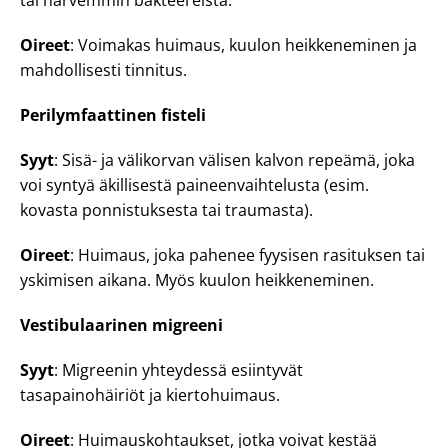
tai harvemmin bakteereista.
Oireet
: Voimakas huimaus, kuulon heikkeneminen ja
mahdollisesti tinnitus.
Perilymfaattinen fisteli
Syyt
: Sisä- ja välikorvan välisen kalvon repeämä, joka
voi syntyä äkillisestä paineenvaihtelusta (esim.
kovasta ponnistuksesta tai traumasta).
Oireet
: Huimaus, joka pahenee fyysisen rasituksen tai
yskimisen aikana. Myös kuulon heikkeneminen.
Vestibulaarinen migreeni
Syyt
: Migreenin yhteydessä esiintyvät
tasapainohäiriöt ja kiertohuimaus.
Oireet
: Huimauskohtaukset, jotka voivat kestää