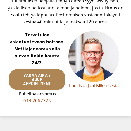
tutkimuksen pohjalta tehdyn oireen syyn selvityksen,
yksilöllisen hoitosuunnitelman ja hoidon, jos tutkimus on
saatu tehtyä loppuun. Ensimmäisen vastaanottokäynti
kestää 40 minuuttia ja maksaa 120 euroa.
Tervetuloa
asiantuntevaan hoitoon.
Nettiajanvaraus alla
olevan linkin kautta
24/7.
VARAA AIKA /
BOOK
APPOINTMENT
Lue lisää Jani Mikkosesta
Puhelinajanvaraus
044 7067773