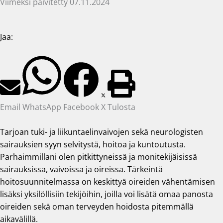
Viimeksi päivitetty 07.11.2024
Jaa:
Email
WhatsApp
Facebook
X
Tulosta
Tarjoan tuki- ja liikuntaelinvaivojen sekä neurologisten
sairauksien syyn selvitystä, hoitoa ja kuntoutusta.
Parhaimmillani olen pitkittyneissä ja monitekijäisissä
sairauksissa, vaivoissa ja oireissa. Tärkeintä
hoitosuunnitelmassa on keskittyä oireiden vähentämisen
lisäksi yksilöllisiin tekijöihin, joilla voi lisätä omaa panosta
oireiden sekä oman terveyden hoidosta pitemmällä
aikavälillä.