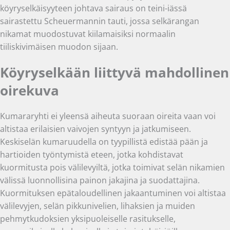
köyryselkäisyyteen johtava sairaus on teini-iässä
sairastettu Scheuermannin tauti, jossa selkärangan
nikamat muodostuvat kiilamaisiksi normaalin
tiiliskivimäisen muodon sijaan.
Köyryselkään liittyvä mahdollinen
oirekuva
Kumararyhti ei yleensä aiheuta suoraan oireita vaan voi
altistaa erilaisien vaivojen syntyyn ja jatkumiseen.
Keskiselän kumaruudella on tyypillistä edistää pään ja
hartioiden työntymistä eteen, jotka kohdistavat
kuormitusta pois välilevyiltä, jotka toimivat selän nikamien
välissä luonnollisina painon jakajina ja suodattajina.
Kuormituksen epätaloudellinen jakaantuminen voi altistaa
välilevyjen, selän pikkunivelien, lihaksien ja muiden
pehmytkudoksien yksipuoleiselle rasitukselle,