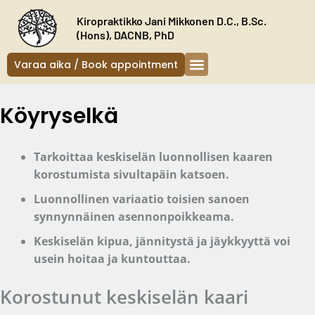
Siirry
Kiropraktikko Jani Mikkonen D.C., B.Sc.
sisältöön
(Hons), DACNB, PhD
Varaa aika / Book appointment
Köyryselkä
Tarkoittaa keskiselän luonnollisen kaaren
korostumista sivultapäin katsoen.
Luonnollinen variaatio toisien sanoen
synnynnäinen asennonpoikkeama.
Keskiselän kipua, jännitystä ja jäykkyyttä voi
usein hoitaa ja kuntouttaa.
Korostunut keskiselän kaari