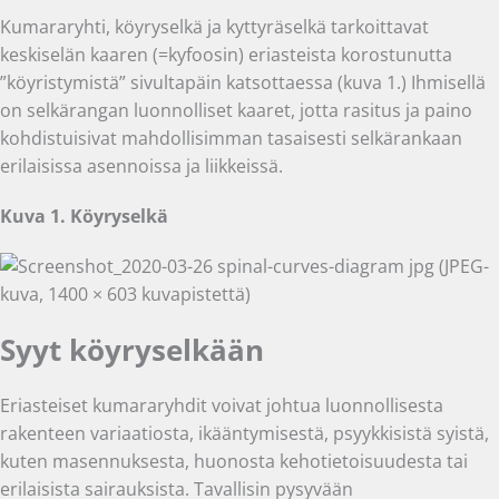
Kumararyhti, köyryselkä ja kyttyräselkä tarkoittavat
keskiselän kaaren (=kyfoosin) eriasteista korostunutta
”köyristymistä” sivultapäin katsottaessa (kuva 1.) Ihmisellä
on selkärangan luonnolliset kaaret, jotta rasitus ja paino
kohdistuisivat mahdollisimman tasaisesti selkärankaan
erilaisissa asennoissa ja liikkeissä.
Kuva 1. Köyryselkä
Syyt köyryselkään
Eriasteiset kumararyhdit voivat johtua luonnollisesta
rakenteen variaatiosta, ikääntymisestä, psyykkisistä syistä,
kuten masennuksesta, huonosta kehotietoisuudesta tai
erilaisista sairauksista. Tavallisin pysyvään