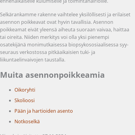
ennenaikaiselle kulumiselle ja toimintahäiriöille.
Selkärankamme rakenne vaihtelee yksilöllisesti ja erilaiset
asennon poikkeavat ovat hyvin tavallisia. Asennon
poikkeamat eivät yleensä aiheuta suoraan vaivaa, haittaa
tai oireita. Niiden merkitys voi olla yksi pienempi
osatekijänä monimutkaisessa biopsykososiaalisessa syy-
seuraus verkostossa pitkäaikaisien tuki- ja
liikuntaelinvaivojen taustalla.
Muita asennonpoikkeamia
Oikoryhti
Skolioosi
Pään ja hartioiden asento
Notkoselkä