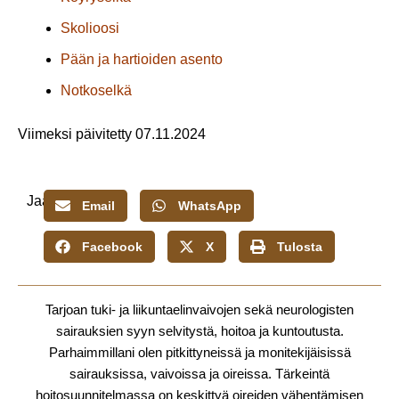
Skolioosi
Pään ja hartioiden asento
Notkoselkä
Viimeksi päivitetty 07.11.2024
Jaa:
Email
WhatsApp
Facebook
X
Tulosta
Tarjoan tuki- ja liikuntaelinvaivojen sekä neurologisten
sairauksien syyn selvitystä, hoitoa ja kuntoutusta.
Parhaimmillani olen pitkittyneissä ja monitekijäisissä
sairauksissa, vaivoissa ja oireissa. Tärkeintä
hoitosuunnitelmassa on keskittyä oireiden vähentämisen