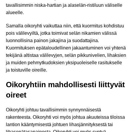
tavallisimmin niska-hartian ja alaselän-ristiluun väliselle
alueelle.
Samalla oikoryhti vaikuttaa niin, että kuormitus kohdistuu
pois välilevyiltä, jotka toimivat selän nikamien välissä
luonnollisina painon jakajina ja suodattajina.
Kuormituksen epätaloudellinen jakaantuminen voi yhtenä
tekijänä altistaa välilevyjen, selän pikkunivelien, lihaksien
ja muiden pehmytkudoksien yksipuoleiselle rasitukselle
ja toistuville oireille.
Oikoryhtiin mahdollisesti liittyvät
oireet
Oikoryhti johtuu tavallisimmin synnynnäisestä
rakenteesta. Oikoryhti voi myös johtua akuuteissa tiloissa
lantion kääntymisestä johtuen lihasjännityksestä tai
lihasepätasapainosta. Oikoryhti voi myös syntyä