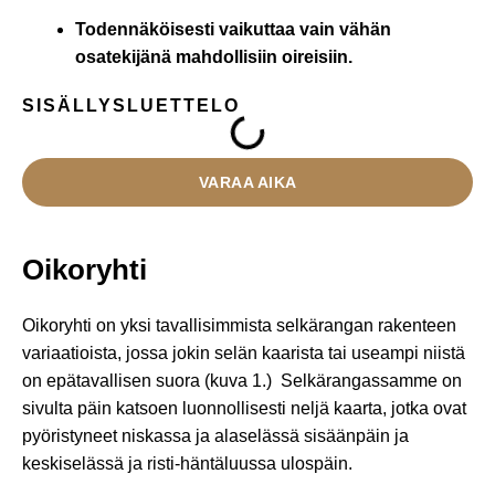
Todennäköisesti vaikuttaa vain vähän
osatekijänä mahdollisiin oireisiin.
SISÄLLYSLUETTELO
VARAA AIKA
Oikoryhti
Oikoryhti on yksi tavallisimmista selkärangan rakenteen
variaatioista, jossa jokin selän kaarista tai useampi niistä
on epätavallisen suora (kuva 1.) Selkärangassamme on
sivulta päin katsoen luonnollisesti neljä kaarta, jotka ovat
pyöristyneet niskassa ja alaselässä sisäänpäin ja
keskiselässä ja risti-häntäluussa ulospäin.