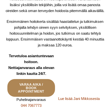
lisäksi yksilöllisiin tekijöihin, joilla voi lisätä omaa panosta
oireiden sekä oman terveyden hoidosta pitemmällä aikavälillä.
Ensimmäinen hoitokerta sisältää haastattelun ja tutkimuksen
pohjalta tehdyn oireen syyn selvityksen, yksilöllisen
hoitosuunnitelman ja hoidon, jos tutkimus on saatu tehtyä
loppuun. Ensimmäisen vastaanottokäynti kestää 40 minuuttia
ja maksaa 120 euroa.
Tervetuloa asiantuntevaan
hoitoon.
Nettiajanvaraus alla olevan
linkin kautta 24/7.
VARAA AIKA /
BOOK
APPOINTMENT
Lue lisää Jani Mikkosesta
Puhelinajanvaraus
044 7067773