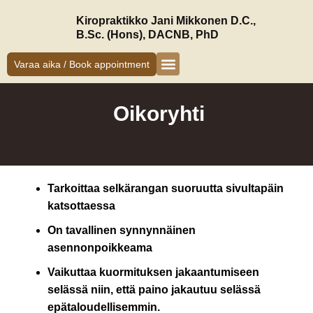
Siirry
Kiropraktikko Jani Mikkonen D.C.,
sisältöön
B.Sc. (Hons), DACNB, PhD
Varaa aika / Book appointment
Kiropraktikko Helsinki
Jani Mikkonen
Oireet ja hoito
Uudelle asiakkaalle
Oikoryhti
Tarkoittaa selkärangan suoruutta sivultapäin
katsottaessa
On tavallinen synnynnäinen
asennonpoikkeama
Vaikuttaa kuormituksen jakaantumiseen
selässä niin, että paino jakautuu selässä
epätaloudellisemmin.