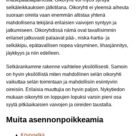
selkäleikkauksien jälkitilana. Oikoryhti ei yleensä aiheuta
suoraan oireita vaan enemmän altistaa yhtenä
mahdollisena tekijänä erilaisien vaivojen syntyyn ja
jatkumiseen. Oikoryhdissä nämä ovat tavallisimmin
erilaiset jatkuvasti palaavat pää-, niska-hartia- ja
selkäkipu, epätavallisen nopea väsyminen, lihasjännitys,
jäykkyys ja niin edelleen.
Selkärankamme rakenne vaihtelee yksilöllisesti. Samoin
on hyvin yksilöllistä miten mahdollinen selän oikoryhti
vaikuttaa selän toimintaan ja mahdollisiin esiintyviin
oireisiin. Erilaisia muuttujia on hyvin paljon. Nykytiedon
mukaan oikoryhti on loppujen lopuksi varsin pieni osa
syytä pitkäaikaisien vaivojen ja oireiden taustalla.
Muita asennonpoikkeamia
Köyryselkä