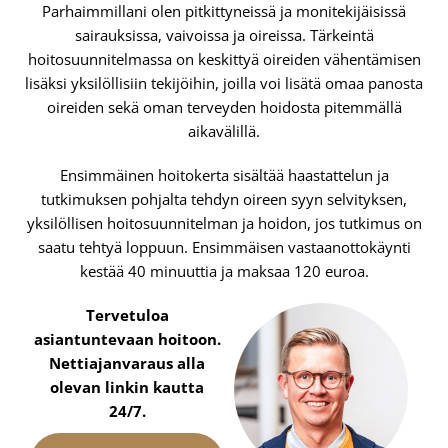
Parhaimmillani olen pitkittyneissä ja monitekijäisissä
sairauksissa, vaivoissa ja oireissa. Tärkeintä
hoitosuunnitelmassa on keskittyä oireiden vähentämisen
lisäksi yksilöllisiin tekijöihin, joilla voi lisätä omaa panosta
oireiden sekä oman terveyden hoidosta pitemmällä
aikavälillä.
Ensimmäinen hoitokerta sisältää haastattelun ja
tutkimuksen pohjalta tehdyn oireen syyn selvityksen,
yksilöllisen hoitosuunnitelman ja hoidon, jos tutkimus on
saatu tehtyä loppuun. Ensimmäisen vastaanottokäynti
kestää 40 minuuttia ja maksaa 120 euroa.
Tervetuloa
asiantuntevaan hoitoon.
Nettiajanvaraus alla
olevan linkin kautta
24/7.