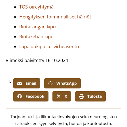
TOS-oireyhtymä
Hengityksen toiminnalliset häiriöt
Rintarangan kipu
Rintakehän kipu
Lapaluukipu ja –virheasento
Viimeksi päivitetty 16.10.2024
Jaa:
Email
WhatsApp
Facebook
X
Tulosta
Tarjoan tuki- ja liikuntaelinvaivojen sekä neurologisten
sairauksien syyn selvitystä, hoitoa ja kuntoutusta.