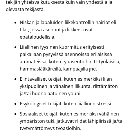
tekijän yhteisvaikutuksesta kuin vain yhdestä alla
olevasta tekijästä.
Niskan ja lapaluiden liikekontrollin häiriöt eli
tilat, jossa asennot ja liikkeet ovat
epätaloudellisia.
Liiallinen fyysinen kuormitus erityisesti
paikallaan pysyvissä asennoissa erilaisissa
ammateissa, kuten työasentoihin IT-työläisillä,
hammaslääkäreillä, kampaajilla jne.
Elintavalliset tekijät, kuten esimerkiksi liian
yksipuolinen ja vähäinen liikunta, riittämätön
ja/tai huonolaatuinen yöuni.
Psykologiset tekijät, kuten liiallinen stressi.
Sosiaaliset tekijät, kuten esimerkiksi vähäinen
ympäristön tuki, jatkuvat riidat lähipiirissä ja/tai
tyytymättömyys työasioihin.