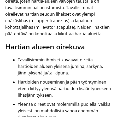
oireita, joten hartia-alueen vaivojen taustalla on
tavallisimmin paljon istumista. Tavallisimmat
oireilevat hartian seudun lihakset ovat ylempi
epäkäslihas (m. upper trapezius) ja lapaluun
kohottajalihas (m. levator scapulae). Näiden lihaksien
päätehtävä on kohottaa ja liikuttaa hartia-aluetta.
Hartian alueen oirekuva
Tavallisimmin ihmiset kuvaavat oireita
hartioiden alueen yleisenä jumina, särkynä,
jännityksenä ja/tai kipuna.
Hartioiden nouseminen ja pään työntyminen
eteen liittyy yleensä hartioiden lisääntyneeseen
lihasjännitykseen.
Yleensä oireet ovat molemmilla puolella, vaikka
yleisesti on mahdollista sanoa enemmän