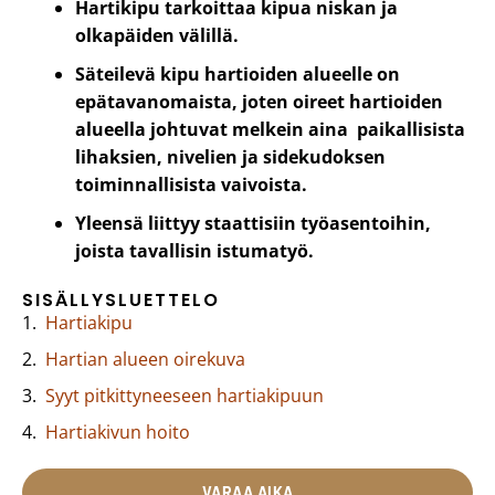
Hartikipu tarkoittaa kipua niskan ja
olkapäiden välillä.
Säteilevä kipu hartioiden alueelle on
epätavanomaista, joten oireet hartioiden
alueella johtuvat melkein aina paikallisista
lihaksien, nivelien ja sidekudoksen
toiminnallisista vaivoista.
Yleensä liittyy staattisiin työasentoihin,
joista tavallisin istumatyö.
SISÄLLYSLUETTELO
Hartiakipu
Hartian alueen oirekuva
Syyt pitkittyneeseen hartiakipuun
Hartiakivun hoito
VARAA AIKA