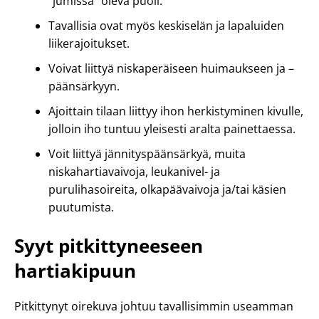
”jumissa” oleva puoli.
Tavallisia ovat myös keskiselän ja lapaluiden
liikerajoitukset.
Voivat liittyä niskaperäiseen huimaukseen ja –
päänsärkyyn.
Ajoittain tilaan liittyy ihon herkistyminen kivulle,
jolloin iho tuntuu yleisesti aralta painettaessa.
Voit liittyä jännityspäänsärkyä, muita
niskahartiavaivoja, leukanivel- ja
purulihasoireita, olkapäävaivoja ja/tai käsien
puutumista.
Syyt pitkittyneeseen
hartiakipuun
Pitkittynyt oirekuva johtuu tavallisimmin useamman