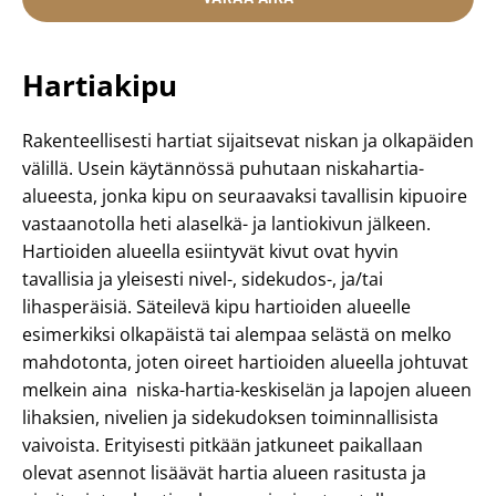
Hartiakipu
Rakenteellisesti hartiat sijaitsevat niskan ja olkapäiden
välillä. Usein käytännössä puhutaan niskahartia-
alueesta, jonka kipu on seuraavaksi tavallisin kipuoire
vastaanotolla heti alaselkä- ja lantiokivun jälkeen.
Hartioiden alueella esiintyvät kivut ovat hyvin
tavallisia ja yleisesti nivel-, sidekudos-, ja/tai
lihasperäisiä. Säteilevä kipu hartioiden alueelle
esimerkiksi olkapäistä tai alempaa selästä on melko
mahdotonta, joten oireet hartioiden alueella johtuvat
melkein aina niska-hartia-keskiselän ja lapojen alueen
lihaksien, nivelien ja sidekudoksen toiminnallisista
vaivoista. Erityisesti pitkään jatkuneet paikallaan
olevat asennot lisäävät hartia alueen rasitusta ja