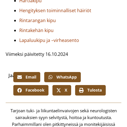
Hartiakipu
Hengityksen toiminnalliset häiriöt
Rintarangan kipu
Rintakehän kipu
Lapaluukipu ja –virheasento
Viimeksi päivitetty 16.10.2024
Jaa:
Email
WhatsApp
Facebook
X
Tulosta
Tarjoan tuki- ja liikuntaelinvaivojen sekä neurologisten
sairauksien syyn selvitystä, hoitoa ja kuntoutusta.
Parhaimmillani olen pitkittyneissä ja monitekijäisissä