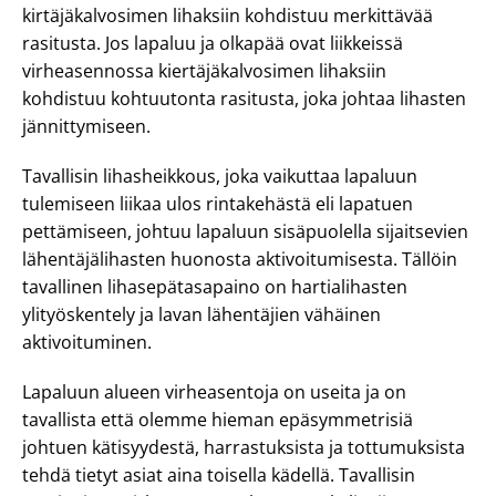
kirtäjäkalvosimen lihaksiin kohdistuu merkittävää
rasitusta. Jos lapaluu ja olkapää ovat liikkeissä
virheasennossa kiertäjäkalvosimen lihaksiin
kohdistuu kohtuutonta rasitusta, joka johtaa lihasten
jännittymiseen.
Tavallisin lihasheikkous, joka vaikuttaa lapaluun
tulemiseen liikaa ulos rintakehästä eli lapatuen
pettämiseen, johtuu lapaluun sisäpuolella sijaitsevien
lähentäjälihasten huonosta aktivoitumisesta. Tällöin
tavallinen lihasepätasapaino on hartialihasten
ylityöskentely ja lavan lähentäjien vähäinen
aktivoituminen.
Lapaluun alueen virheasentoja on useita ja on
tavallista että olemme hieman epäsymmetrisiä
johtuen kätisyydestä, harrastuksista ja tottumuksista
tehdä tietyt asiat aina toisella kädellä. Tavallisin