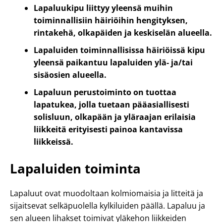
Lapaluukipu liittyy yleensä muihin
toiminnallisiin häiriöihin hengityksen,
rintakehä, olkapäiden ja keskiselän alueella.
Lapaluiden toiminnallisissa häiriöissä kipu
yleensä paikantuu lapaluiden ylä- ja/tai
sisäosien alueella.
Lapaluun perustoiminto on tuottaa
lapatukea, jolla tuetaan pääasiallisesti
solisluun, olkapään ja yläraajan erilaisia
liikkeitä erityisesti painoa kantavissa
liikkeissä.
Lapaluiden toiminta
Lapaluut ovat muodoltaan kolmiomaisia ja litteitä ja
sijaitsevat selkäpuolella kylkiluiden päällä. Lapaluu ja
sen alueen lihakset toimivat yläkehon liikkeiden