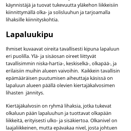
käynnistäjä ja tuovat tukevuutta yläkehon liikkeisiin
kiinnittymällä olka- ja solisluuhun ja tarjoamalla
lihaksille kiinnityskohtia.
Lapaluukipu
Ihmiset kuvaavat oireita tavallisesti kipuna lapaluun
eri puolilla. Ylä- ja sisäosan oireet liittyvät
tavallisimmin niska-hartia-, keskiselkä-, olkapää-, ja
erilaisiin muihin alueen vaivoihin. Kaikkein tavallisin
epämääräisen puutumisen aiheuttaja käsissä on
lapaluun alueen päällä olevien kiertajäkalvosimen
lihasten jännitys.
Kiertäjäkalvosin on ryhmä lihaksia, jotka tukevat
olkaluun pään lapaluuhun ja tuottavat olkapään
liikkeitä, erityisesti ulko- ja sisäkiertoa. Olkanivel on
laajaliikkeinen, mutta epävakaa nivel, josta johtuen