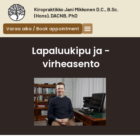
Siirry
Kiropraktikko Jani Mikkonen D.C., B.Sc.
sisältöön
(Hons), DACNB, PhD
Varaa aika / Book appointment
Lapaluukipu ja -
virheasento