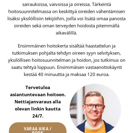
sairauksissa, vaivoissa ja oireissa. Tärkeintä
hoitosuunnitelmassa on keskittyä oireiden vähentämisen
lisäksi yksilöllisiin tekijöihin, joilla voi lisätä omaa panosta
oireiden sekä oman terveyden hoidosta pitemmällä
aikavälillä.
Ensimmäinen hoitokerta sisältää haastattelun ja
tutkimuksen pohjalta tehdyn oireen syyn selvityksen,
yksilöllisen hoitosuunnitelman ja hoidon, jos tutkimus on
saatu tehtyä loppuun. Ensimmäisen vastaanottokäynti
kestää 40 minuuttia ja maksaa 120 euroa.
Tervetuloa
asiantuntevaan hoitoon.
Nettiajanvaraus alla
olevan linkin kautta
24/7.
VARAA AIKA /
BOOK