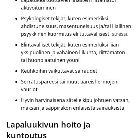
Lapatukea tuottavien lihasten riittämätön
aktivoituminen
Psykologiset tekijät, kuten esimerkiksi
ahdistuneisuus, masentuneisuus ja/tai liiallinen
psyykkinen kuormitus eli tuttavallisesti
stressi
.
Elintavalliset tekijät, kuten esimerkiksi liian
yksipuolinen ja vähäinen liikunta, riittämätön
tai huonolaatuinen yöuni
Keuhkoihin vaikuttavat sairaudet
Serratuspareesi tai muut ääreishermojen
vauriot
Hyvin harvinaisena säteile kipu johtuen vatsan,
maksan ja sappirakon erilaisista sairauksista
Lapaluukivun hoito ja
kuntoutus