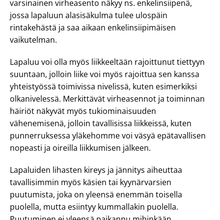
varsinainen virheasento näkyy ns. enkelinsiipenä,
jossa lapaluun alasisäkulma tulee ulospäin
rintakehästä ja saa aikaan enkelinsiipimäisen
vaikutelman.
Lapaluu voi olla myös liikkeeltään rajoittunut tiettyyn
suuntaan, jolloin liike voi myös rajoittua sen kanssa
yhteistyössä toimivissa nivelissä, kuten esimerkiksi
olkanivelessä. Merkittävät virheasennot ja toiminnan
häiriöt näkyvät myös tukiominaisuuden
vähenemisenä, jolloin tavallisissa liikkeissä, kuten
punnerruksessa yläkehomme voi väsyä epätavallisen
nopeasti ja oireilla liikkumisen jälkeen.
Lapaluiden lihasten kireys ja jännitys aiheuttaa
tavallisimmin myös käsien tai kyynärvarsien
puutumista, joka on yleensä enemmän toisella
puolella, mutta esiintyy kummallakin puolella.
Puutuminen ei yleensä paikannu mihinkään