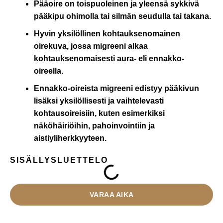
Pääoire on toispuoleinen ja yleensä sykkivä
pääkipu ohimolla tai silmän seudulla tai takana.
Hyvin yksilöllinen kohtauksenomainen
oirekuva, jossa migreeni alkaa
kohtauksenomaisesti aura- eli ennakko-
oireella.
Ennakko-oireista migreeni edistyy pääkivun
lisäksi yksilöllisesti ja vaihtelevasti
kohtausoireisiin, kuten esimerkiksi
näköhäiriöihin, pahoinvointiin ja
aistiyliherkkyyteen.
SISÄLLYSLUETTELO
VARAA AIKA