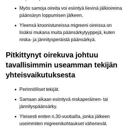
Myös samoja oireita voi esiintyä lievinä jälkioireina
päänsäryn loppumisen jälkeen.
Yleensä kroonistuneissa migreeni oireissa on
lisäksi mukana muita päänsärkytyyppejä, kuten
niska- ja jännitysperäistä päänsärkyä.
Pitkittynyt oirekuva johtuu
tavallisimmin useamman tekijän
yhteisvaikutuksesta
Perinnölliset tekijät.
Samaan aikaan esiintyvä niskaperäinen- tai
jännityspäänsärky.
Yleisesti eniten n.30-vuotiailla, jonka jälkeen
useimmiten migreenikohtaukset vähenevät.