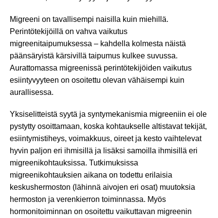
Migreeni on tavallisempi naisilla kuin miehillä.
Perintötekijöillä on vahva vaikutus
migreenitaipumuksessa – kahdella kolmesta näistä
päänsäryistä kärsivillä taipumus kulkee suvussa.
Aurattomassa migreenissä perintötekijöiden vaikutus
esiintyvyyteen on osoitettu olevan vähäisempi kuin
aurallisessa.
Yksiselitteistä syytä ja syntymekanismia migreeniin ei ole
pystytty osoittamaan, koska kohtaukselle altistavat tekijät,
esiintymistiheys, voimakkuus, oireet ja kesto vaihtelevat
hyvin paljon eri ihmisillä ja lisäksi samoilla ihmisillä eri
migreenikohtauksissa. Tutkimuksissa
migreenikohtauksien aikana on todettu erilaisia
keskushermoston (lähinnä aivojen eri osat) muutoksia
hermoston ja verenkierron toiminnassa. Myös
hormonitoiminnan on osoitettu vaikuttavan migreenin