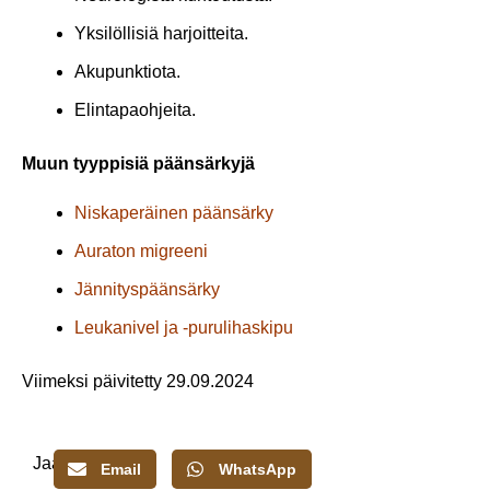
Yksilöllisiä harjoitteita.
Akupunktiota.
Elintapaohjeita.
Muun tyyppisiä päänsärkyjä
Niskaperäinen päänsärky
Auraton migreeni
Jännityspäänsärky
Leukanivel ja -purulihaskipu
Viimeksi päivitetty 29.09.2024
Jaa:
Email
WhatsApp