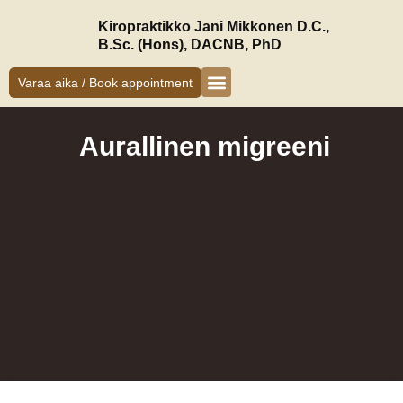
Siirry
Kiropraktikko Jani Mikkonen D.C.,
sisältöön
B.Sc. (Hons), DACNB, PhD
Varaa aika / Book appointment
Kiropraktikko Helsinki
Jani Mikkonen
Oireet ja hoito
Uudelle asiakkaalle
Aurallinen migreeni