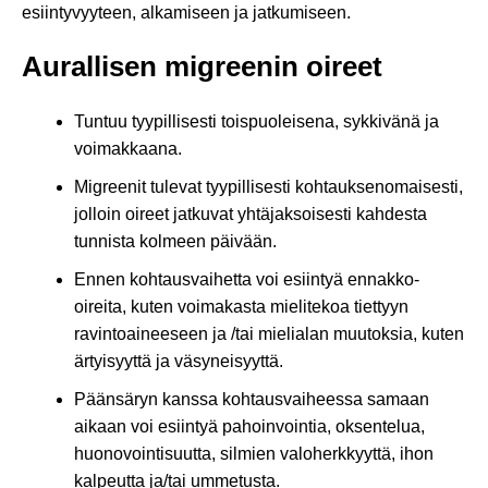
esiintyvyyteen, alkamiseen ja jatkumiseen.
Aurallisen migreenin oireet
Tuntuu tyypillisesti toispuoleisena, sykkivänä ja
voimakkaana.
Migreenit tulevat tyypillisesti kohtauksenomaisesti,
jolloin oireet jatkuvat yhtäjaksoisesti kahdesta
tunnista kolmeen päivään.
Ennen kohtausvaihetta voi esiintyä ennakko-
oireita, kuten voimakasta mielitekoa tiettyyn
ravintoaineeseen ja /tai mielialan muutoksia, kuten
ärtyisyyttä ja väsyneisyyttä.
Päänsäryn kanssa kohtausvaiheessa samaan
aikaan voi esiintyä pahoinvointia, oksentelua,
huonovointisuutta, silmien valoherkkyyttä, ihon
kalpeutta ja/tai ummetusta.