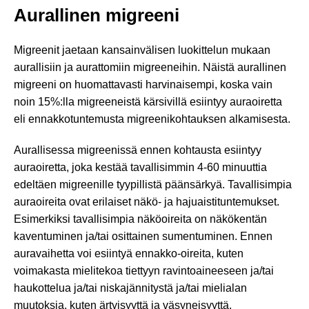
Aurallinen migreeni
Migreenit jaetaan kansainvälisen luokittelun mukaan
aurallisiin ja aurattomiin migreeneihin. Näistä aurallinen
migreeni on huomattavasti harvinaisempi, koska vain
noin 15%:lla migreeneistä kärsivillä esiintyy auraoiretta
eli ennakkotuntemusta migreenikohtauksen alkamisesta.
Aurallisessa migreenissä ennen kohtausta esiintyy
auraoiretta, joka kestää tavallisimmin 4-60 minuuttia
edeltäen migreenille tyypillistä päänsärkyä. Tavallisimpia
auraoireita ovat erilaiset näkö- ja hajuaistituntemukset.
Esimerkiksi tavallisimpia näköoireita on näkökentän
kaventuminen ja/tai osittainen sumentuminen. Ennen
auravaihetta voi esiintyä ennakko-oireita, kuten
voimakasta mielitekoa tiettyyn ravintoaineeseen ja/tai
haukottelua ja/tai niskajännitystä ja/tai mielialan
muutoksia, kuten ärtyisyyttä ja väsyneisyyttä.