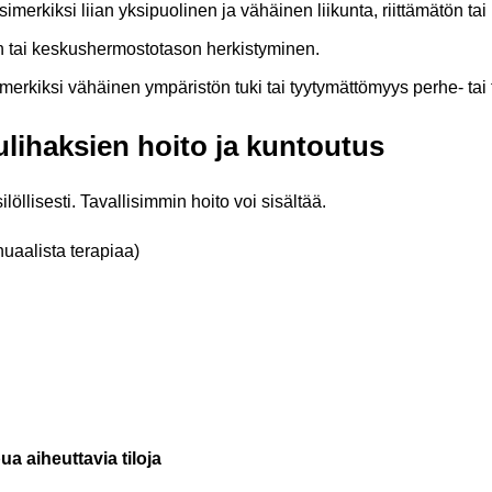
 esimerkiksi liian yksipuolinen ja vähäinen liikunta, riittämätön t
n tai keskushermostotason herkistyminen.
simerkiksi vähäinen ympäristön tuki tai tyytymättömyys perhe- tai 
ulihaksien hoito ja kuntoutus
löllisesti. Tavallisimmin hoito voi sisältää.
uaalista terapiaa)
a aiheuttavia tiloja