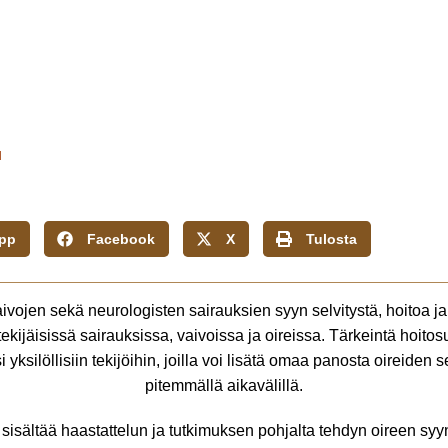
u
pp
Facebook
X
Tulosta
nvaivojen sekä neurologisten sairauksien syyn selvitystä, hoitoa j
tekijäisissä sairauksissa, vaivoissa ja oireissa. Tärkeintä hoit
 yksilöllisiin tekijöihin, joilla voi lisätä omaa panosta oireide
pitemmällä aikavälillä.
isältää haastattelun ja tutkimuksen pohjalta tehdyn oireen syyn 