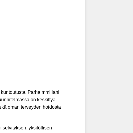
a kuntoutusta. Parhaimmillani
osuunnitelmassa on keskittyä
n sekä oman terveyden hoidosta
selvityksen, yksilöllisen