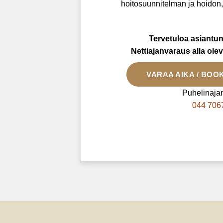
hoitosuunnitelman ja hoidon,
Tervetuloa asiantu
Nettiajanvaraus alla olev
VARAA AIKA / BOO
Puhelinaja
044 706