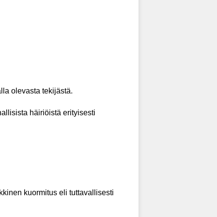
la olevasta tekijästä.
isista häiriöistä erityisesti
kinen kuormitus eli tuttavallisesti