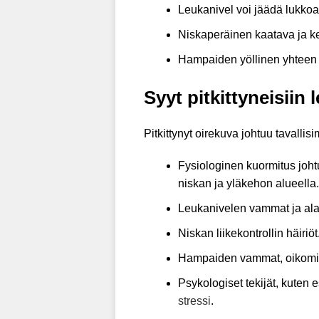
Leukanivel voi jäädä lukko
Niskaperäinen kaatava ja kei
Hampaiden yöllinen yhteen n
Syyt pitkittyneisiin 
Pitkittynyt oirekuva johtuu tavalli
Fysiologinen kuormitus johtu
niskan ja yläkehon alueella.
Leukanivelen vammat ja al
Niskan liikekontrollin häiriöt
Hampaiden vammat, oikomish
Psykologiset tekijät, kuten 
stressi
.