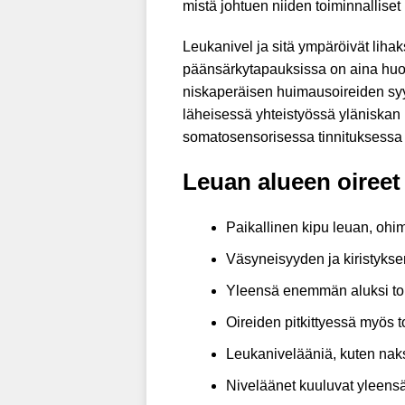
mistä johtuen niiden toiminnalliset hä
Leukanivel ja sitä ympäröivät liha
päänsärkytapauksissa on aina huo
niskaperäisen huimausoireiden syyn 
läheisessä yhteistyössä yläniskan 
somatosensorisessa tinnituksessa l
Leuan alueen oireet
Paikallinen kipu leuan, ohim
Väsyneisyyden ja kiristykse
Yleensä enemmän aluksi to
Oireiden pitkittyessä myös to
Leukanivelääniä, kuten naks
Niveläänet kuuluvat yleensä 