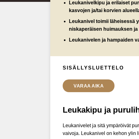
Leukanivelkipu ja erilaiset pu
kasvojen ja/tai korvien alueell
Leukanivel toimii läheisessä y
niskaperäisen huimauksen ja 
Leukanivelen ja hampaiden vamm
SISÄLLYSLUETTELO
VARAA AIKA
Leukakipu ja puruli
Leukanivelet ja sitä ympäröivät pur
vaivoja. Leukanivel on kehon ylin l