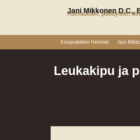
Siirry
Jani Mikkonen D.C., 
sisältöön
Huimauksen, pitkittyneen kivu
Kiropraktikko Helsinki
Jani Mikk
Leukakipu ja p