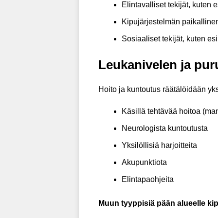
Elintavalliset tekijät, kuten
Kipujärjestelmän paikalline
Sosiaaliset tekijät, kuten e
Leukanivelen ja pur
Hoito ja kuntoutus räätälöidään yksi
Käsillä tehtävää hoitoa (man
Neurologista kuntoutusta
Yksilöllisiä harjoitteita
Akupunktiota
Elintapaohjeita
Muun tyyppisiä pään alueelle kipu