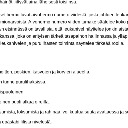
iriöt liittyvät aina läheisesti toisiinsa.
kset hermottuvat aivohermo numero viidestä, josta johtuen leukan
mionarvoista. Aivohermo numero viiden tumake säätelee koko 
etsinnässä on tavallista, että leukanivel näyttelee jonkinlaista 
kanssa, joka on erityisen tärkeä tasapainon hallinnassa ja yllä
eukanivelen ja purulihasten toiminta näyttelee tärkeää roolia.
oitten, poskien, kasvojen ja korvien alueella.
n tunne purulihaksissa.
ispuoleinen.
inen puoli alkaa oireilla.
umista, loksumista ja rahinaa, voi kuulua suuta avattaessa ja s
epästabiililista nivelestä.