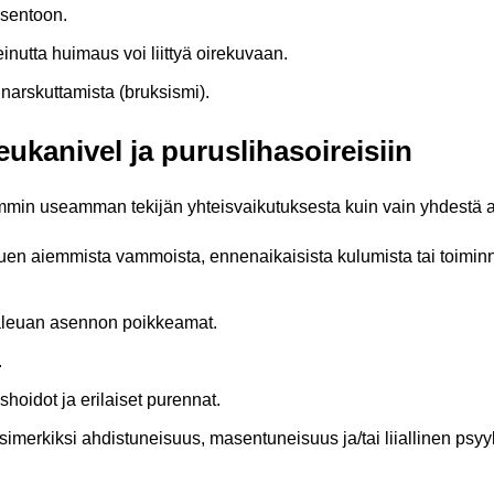
asentoon.
nutta huimaus voi liittyä oirekuvaan.
arskuttamista (bruksismi).
leukanivel ja puruslihasoireisiin
simmin useamman tekijän yhteisvaikutuksesta kuin vain yhdestä al
en aiemmista vammoista, ennenaikaisista kulumista tai toiminnall
aleuan asennon poikkeamat.
.
oidot ja erilaiset purennat.
esimerkiksi ahdistuneisuus, masentuneisuus ja/tai liiallinen psyyk