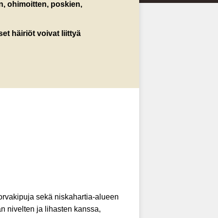
n, ohimoitten, poskien,
 häiriöt voivat liittyä
korvakipuja sekä niskahartia-alueen
n nivelten ja lihasten kanssa,