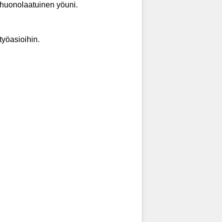
ai huonolaatuinen yöuni.
työasioihin.