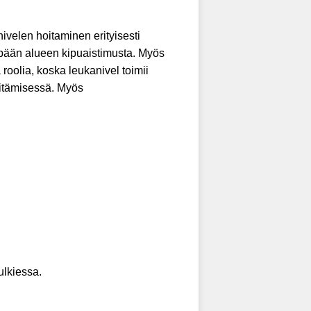
ivelen hoitaminen erityisesti
pään alueen kipuaistimusta. Myös
roolia, koska leukanivel toimii
pitämisessä. Myös
ulkiessa.