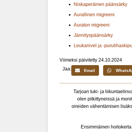
Niskaperäinen päänsärky
Aurallinen migreeni
Auraton migreeni
Jännityspäänsärky
Leukanivel ja -purulihaskip
Viimeksi päivitetty 24.10.2024
Jaa:
Email
WhatsA
Tarjoan tuki- ja liikuntaeli
olen pitkittyneissä ja moni
oireiden vähentämisen lisäksi
Ensimmäinen hoitokerta s