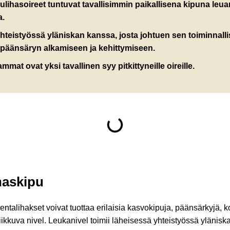
rulihasoireet tuntuvat tavallisimmin paikallisena kipuna leua
a.
hteistyössä yläniskan kanssa, josta johtuen sen toiminnalliset
päänsäryn alkamiseen ja kehittymiseen.
at ovat yksi tavallinen syy pitkittyneille oireille.
haskipu
entalihakset voivat tuottaa erilaisia kasvokipuja, päänsärkyjä, 
iikkuva nivel. Leukanivel toimii läheisessä yhteistyössä yläniska