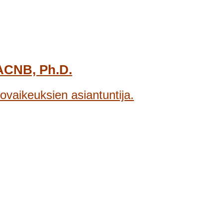
DACNB, Ph.D.
ovaikeuksien asiantuntija.