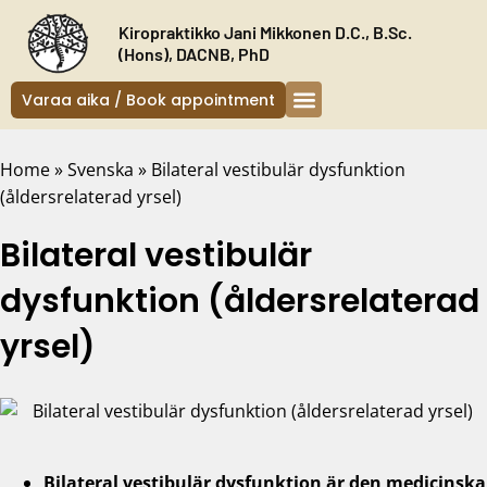
Siirry
Kiropraktikko Jani Mikkonen D.C., B.Sc.
sisältöön
(Hons), DACNB, PhD
Varaa aika / Book appointment
Kiropraktikko Helsinki
Oireet ja hoito
Uudelle asiakkaalle
Home
»
Svenska
»
Bilateral vestibulär dysfunktion
(åldersrelaterad yrsel)
Bilateral vestibulär
dysfunktion (åldersrelaterad
yrsel)
Bilateral vestibulär dysfunktion är den medicinska