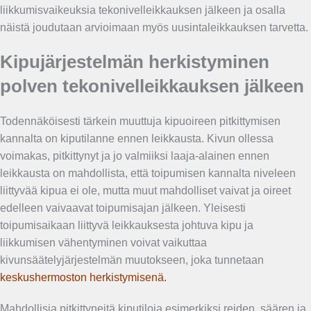
liikkumisvaikeuksia tekonivelleikkauksen jälkeen ja osalla
näistä joudutaan arvioimaan myös uusintaleikkauksen tarvetta.
Kipujärjestelmän herkistyminen
polven tekonivelleikkauksen jälkeen
Todennäköisesti tärkein muuttuja kipuoireen pitkittymisen
kannalta on kiputilanne ennen leikkausta. Kivun ollessa
voimakas, pitkittynyt ja jo valmiiksi laaja-alainen ennen
leikkausta on mahdollista, että toipumisen kannalta niveleen
liittyvää kipua ei ole, mutta muut mahdolliset vaivat ja oireet
edelleen vaivaavat toipumisajan jälkeen. Yleisesti
toipumisaikaan liittyvä leikkauksesta johtuva kipu ja
liikkumisen vähentyminen voivat vaikuttaa
kivunsäätelyjärjestelmän muutokseen, joka tunnetaan
keskushermoston herkistymisenä.
Mahdollisia pitkittyneitä kiputiloja esimerkiksi reiden, säären ja