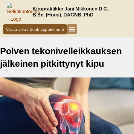
Siirry
Kiropraktikko Jani Mikkonen D.C.,
sisältöön
B.Sc. (Hons), DACNB, PhD
Varaa aika / Book appointment
Kiropraktikko Helsinki
Jani Mikkonen
Oireet ja hoito
Uudelle asiakkaalle
Polven tekonivelleikkauksen
jälkeinen pitkittynyt kipu