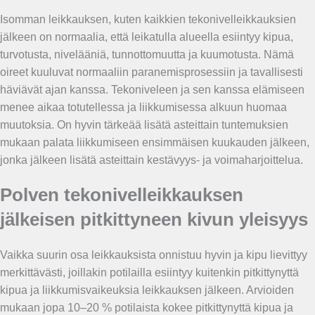
Isomman leikkauksen, kuten kaikkien tekonivelleikkauksien
jälkeen on normaalia, että leikatulla alueella esiintyy kipua,
turvotusta, nivelääniä, tunnottomuutta ja kuumotusta. Nämä
oireet kuuluvat normaaliin paranemisprosessiin ja tavallisesti
häviävät ajan kanssa. Tekoniveleen ja sen kanssa elämiseen
menee aikaa totutellessa ja liikkumisessa alkuun huomaa
muutoksia. On hyvin tärkeää lisätä asteittain tuntemuksien
mukaan palata liikkumiseen ensimmäisen kuukauden jälkeen,
jonka jälkeen lisätä asteittain kestävyys- ja voimaharjoittelua.
Polven tekonivelleikkauksen
jälkeisen pitkittyneen kivun yleisyys
Vaikka suurin osa leikkauksista onnistuu hyvin ja kipu lievittyy
merkittävästi, joillakin potilailla esiintyy kuitenkin pitkittynyttä
kipua ja liikkumisvaikeuksia leikkauksen jälkeen. Arvioiden
mukaan jopa 10–20 % potilaista kokee pitkittynyttä kipua ja