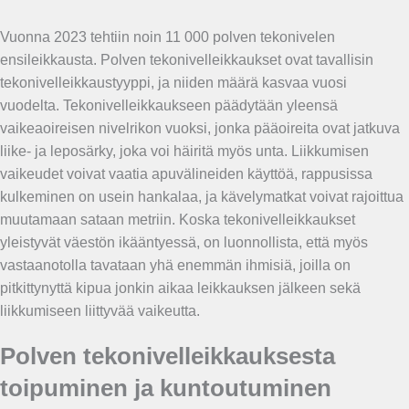
Vuonna 2023 tehtiin noin 11 000 polven tekonivelen
ensileikkausta. Polven tekonivelleikkaukset ovat tavallisin
tekonivelleikkaustyyppi, ja niiden määrä kasvaa vuosi
vuodelta. Tekonivelleikkaukseen päädytään yleensä
vaikeaoireisen nivelrikon vuoksi, jonka pääoireita ovat jatkuva
liike- ja leposärky, joka voi häiritä myös unta. Liikkumisen
vaikeudet voivat vaatia apuvälineiden käyttöä, rappusissa
kulkeminen on usein hankalaa, ja kävelymatkat voivat rajoittua
muutamaan sataan metriin. Koska tekonivelleikkaukset
yleistyvät väestön ikääntyessä, on luonnollista, että myös
vastaanotolla tavataan yhä enemmän ihmisiä, joilla on
pitkittynyttä kipua jonkin aikaa leikkauksen jälkeen sekä
liikkumiseen liittyvää vaikeutta.
Polven tekonivelleikkauksesta
toipuminen ja kuntoutuminen