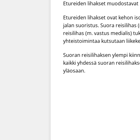
Etureiden lihakset muodostavat n
Etureiden lihakset ovat kehon is
jalan suoristus. Suora reisilihas
reisilihas (m. vastus medialis) tu
yhteistoimintaa kutsutaan liikeke
Suoran reisilihaksen ylempi kiin
kaikki yhdessä suoran reisilihaks
yläosaan.