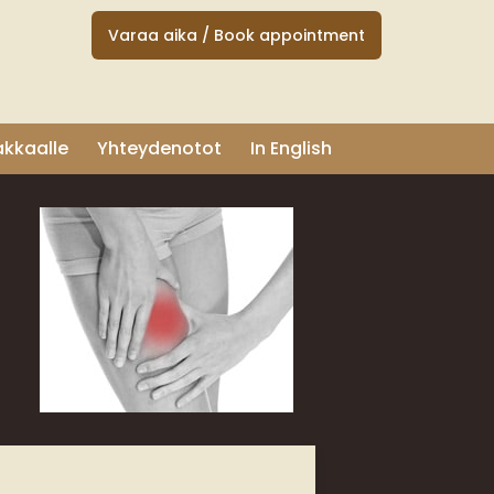
Varaa aika / Book appointment
akkaalle
Yhteydenotot
In English