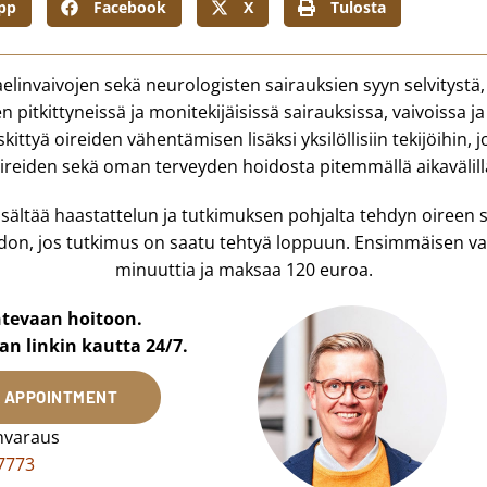
pp
Facebook
X
Tulosta
taelinvaivojen sekä neurologisten sairauksien syyn selvitystä
 pitkittyneissä ja monitekijäisissä sairauksissa, vaivoissa ja
ttyä oireiden vähentämisen lisäksi yksilöllisiin tekijöihin, j
ireiden sekä oman terveyden hoidosta pitemmällä aikavälill
ältää haastattelun ja tutkimuksen pohjalta tehdyn oireen syy
don, jos tutkimus on saatu tehtyä loppuun. Ensimmäisen va
minuuttia ja maksaa 120 euroa.
ntevaan hoitoon.
an linkin kautta 24/7.
K APPOINTMENT
nvaraus
7773