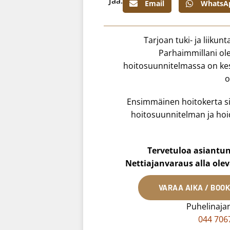
Jaa:
Email
WhatsA
Tarjoan tuki- ja liikun
Parhaimmillani olen
hoitosuunnitelmassa on keski
o
Ensimmäinen hoitokerta sis
hoitosuunnitelman ja hoi
Tervetuloa asiantu
Nettiajanvaraus alla olev
VARAA AIKA / BOO
Puhelinaja
044 706