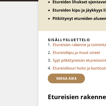
Etureiden lihakset ojentavat
Etureiden kipu ja jäykkyys li
Pitkittynyt etureiden aluee
SISÄLLYSLUETTELO
Etureisien rakenne ja toimint
Etureisikipu ja muut oireet
Syyt pitkittyneisiin etureisioire
Etureisikivun hoito ja kuntout
VARAA AIKA
Etureisien rakenne