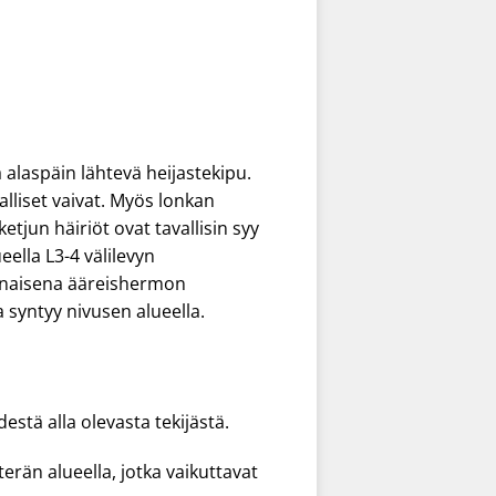
a alaspäin lähtevä heijastekipu.
alliset vaivat. Myös lonkan
ketjun häiriöt ovat tavallisin syy
eella L3-4 välilevyn
rvinaisena ääreishermon
 syntyy nivusen alueella.
stä alla olevasta tekijästä.
terän alueella, jotka vaikuttavat