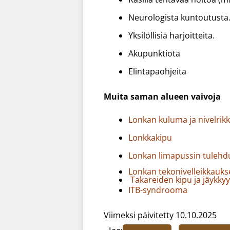
Neurologista kuntoutusta
Yksilöllisiä harjoitteita.
Akupunktiota
Elintapaohjeita
Muita saman alueen vaivoja
Lonkan kuluma ja nivelrik
Lonkkakipu
Lonkan limapussin tulehdus
Lonkan tekonivelleikkaukse
Takareiden kipu ja jäykky
ITB-syndrooma
Viimeksi päivitetty 10.10.2025