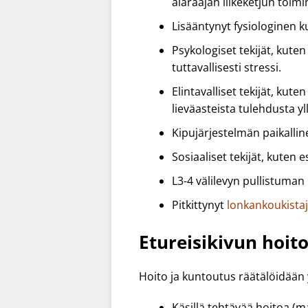
alaraajan liikeketjun toimi
Lisääntynyt fysiologinen 
Psykologiset tekijät, kute
tuttavallisesti stressi.
Elintavalliset tekijät, kut
lieväasteista tulehdusta yl
Kipujärjestelmän paikallin
Sosiaaliset tekijät, kuten
L3-4 välilevyn pullistuman 
Pitkittynyt
lonkankoukista
Etureisikivun hoit
Hoito ja kuntoutus räätälöidään yk
Käsillä tehtävää hoitoa (m