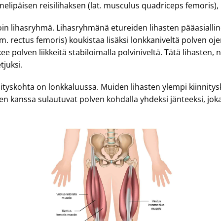
elipäisen reisilihaksen (lat. musculus quadriceps femoris),
oin lihasryhmä. Lihasryhmänä etureiden lihasten pääasiallin
 (m. rectus femoris) koukistaa lisäksi lonkkaniveltä polven oj
kee polven liikkeitä stabiloimalla polviniveltä. Tätä lihasten,
tjuksi.
nityskohta on lonkkaluussa. Muiden lihasten ylempi kiinnitys
en kanssa sulautuvat polven kohdalla yhdeksi jänteeksi, joka