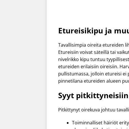
Etureisikipu ja muu
Tavallisimpia oireita etureiden li
Etureisiin voivat säteillä tai va
nivelrikko kipu tuntuu tyypillises
etureiden erilaisiin oireisiin. Ha
pullistumassa, jolloin etureisi 
pinnetilana etureiden alueen puu
Syyt pitkittyneisiin
Pitkittynyt oirekuva johtuu taval
Toiminnalliset häiriöt erit