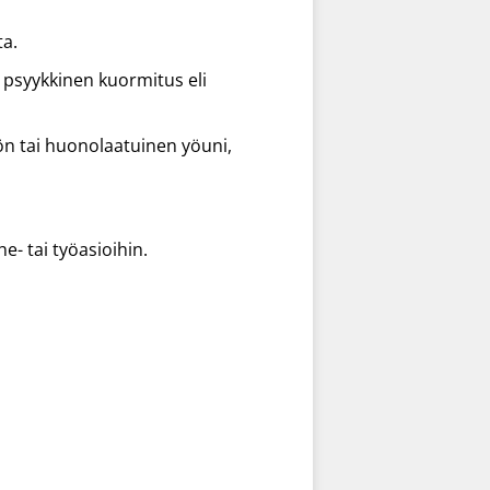
ta.
n psyykkinen kuormitus eli
ätön tai huonolaatuinen yöuni,
e- tai työasioihin.