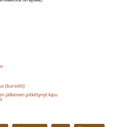
.
ko
 (bursiitti)
n jälkeinen pitkittynyt kipu
ys