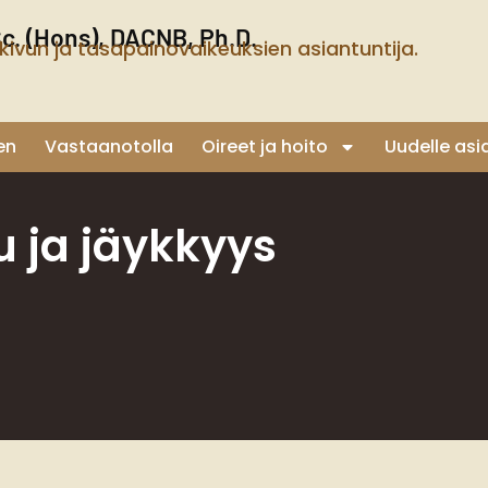
Sc. (Hons), DACNB, Ph.D.
kivun ja tasapainovaikeuksien asiantuntija.
en
Vastaanotolla
Oireet ja hoito
Uudelle asi
u ja jäykkyys