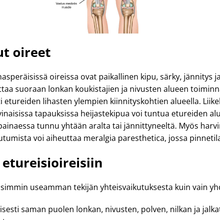
t oireet
hasperäisissä oireissa ovat paikallinen kipu, särky, jännitys j
ikuttaa suoraan lonkan koukistajien ja nivusten alueen toiminn
ti etureiden lihasten ylempien kiinnityskohtien alueella. Liike
rvinaisissa tapauksissa heijastekipua voi tuntua etureiden alu
ei painaessa tunnu yhtään aralta tai jännittyneeltä. Myös ha
tumista voi aiheuttaa meralgia paresthetica, jossa pinnetila
 etureisioireisiin
lisimmin useamman tekijän yhteisvaikutuksesta kuin vain yhde
yisesti saman puolen lonkan, nivusten, polven, nilkan ja jalka