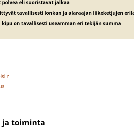
 polvea eli suoristavat jalkaa
ittyvät tavallisesti lonkan ja alaraajan liikeketjujen eril
n kipu on tavallisesti useamman eri tekijän summa
a
isiin
us
 ja toiminta