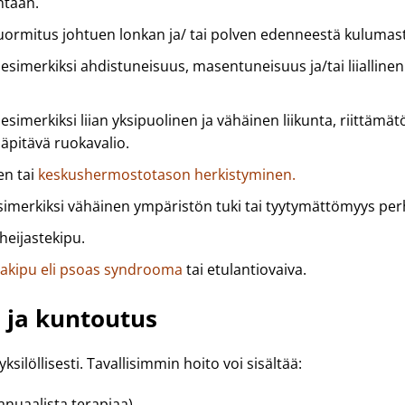
ntaan.
kuormitus johtuen lonkan ja/ tai polven edenneestä kulumas
n esimerkiksi ahdistuneisuus, masentuneisuus ja/tai liialline
en esimerkiksi liian yksipuolinen ja vähäinen liikunta, riittäm
läpitävä ruokavalio.
en tai
keskushermostotason herkistyminen.
 esimerkiksi vähäinen ympäristön tuki tai tyytymättömyys perh
heijastekipu.
jakipu eli psoas syndrooma
tai etulantiovaiva.
o ja kuntoutus
silöllisesti. Tavallisimmin hoito voi sisältää:
anuaalista terapiaa).