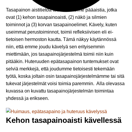
Tasapainon aistitietoa tuottavat kolme pääaistia, jotka
ovat (1) kehon tasapainoaisti, (2) näkö ja silmien
toiminnot ja (3) korvan tasapainoelimet. Kävely, kuten
useimmat perustoiminnot, toimii refleksiivisen eli ei-
tietoisen hermoston kautta. Tämä näkyy käytännössä
niin, että emme joudu kävelyä sen erityisemmin
miettimään, jos tasapainojärjestelmä toimii niin kuin
pitääkin. Huteruuden epätasapainon tuntemukset ovat
selviä merkkejä, että joudumme tietoisesti tekemään
työtä, koska joltain osin tasapainojärjestelmämme tai sitä
tukevat järjestelmät voisi toimia paremmin. Alla olevassa
kuvassa on kuvattu tasapainojärjestelmän toimintaa
yhdessä ja erikseen.
Kehon tasapainoaisti kävellessä