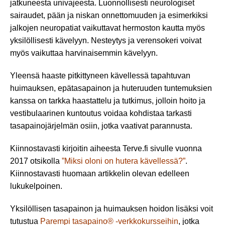
jatkuneesta univajeesta. Luonnollisesti neurologiset
sairaudet, pään ja niskan onnettomuuden ja esimerkiksi
jalkojen neuropatiat vaikuttavat hermoston kautta myös
yksilöllisesti kävelyyn. Nesteytys ja verensokeri voivat
myös vaikuttaa harvinaisemmin kävelyyn.
Yleensä haaste pitkittyneen kävellessä tapahtuvan
huimauksen, epätasapainon ja huteruuden tuntemuksien
kanssa on tarkka haastattelu ja tutkimus, jolloin hoito ja
vestibulaarinen kuntoutus voidaa kohdistaa tarkasti
tasapainojärjelmän osiin, jotka vaativat parannusta.
Kiinnostavasti kirjoitin aiheesta Terve.fi sivulle vuonna
2017 otsikolla
”Miksi oloni on hutera kävellessä?”
.
Kiinnostavasti huomaan artikkelin olevan edelleen
lukukelpoinen.
Yksilöllisen tasapainon ja huimauksen hoidon lisäksi voit
tutustua
Parempi tasapaino® -verkkokursseihin
, jotka