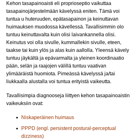
Kehon tasapainoaisti eli proprioseptio vaikuttaa
tasapainojärjestelmään kävelyssä eniten. Tämä voi
tuntua u huteruuden, epätasapainon ja keinuttavan
huimauksen muodossa kävellessä. Tavallisimmin olo
tuntuu keinuttavalta kuin olisi laivankannella olisi.
Keinutus voi olla sivulle, kummallekin sivulle, eteen,
taakse tai kuin ylös ja alas kuin aallolla. Yleensä kävely
tuntuu jäykältä ja epävarmalta ja yleinen koordinaatio
pään, selän ja raajojen välillä tuntuu vaativan
ylimääräistä huomiota. Pimeässä kävelyssä ja/tai
liukkaalla alustalla voi tuntua erityistä vaikeutta.
Tavallisimpia diagnooseja liittyen kehon tasapainoaistin
vaikeuksiin ovat:
Niskaperäinen huimaus
PPPD (engl. persistent postural-perceptual
dizziness)