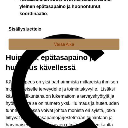
yleinen epätasapaino ja huonontunut
koordinaatio.
Sisällysluettelo
Varaa Aika
Huimaus, epätasapaino ja
huteruus kävellessä
Kävelynopeus on yksi parhaimmista mittareista ihmisen
moniulotteiselle terveydelle ja toimintakyvylle. Lisäksi
kävelyllä liikuntana on lukemattomia terveyshyötyjä ja
hyötyliikunta se on numero yksi. Huimaus ja huteruuden
tunne kävellessä voivat johtua monista eri syistä, jotka
liittyvät yleensä tasapainojärjestelmään toimintaan ja
harvinaisemmin sen tukevien elinjärjestelmien kautta.