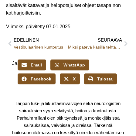
sisältävät kattavat ja helppotajuiset ohjeet tasapainon
kotiharjoitteisiin.
Viimeksi päivitetty 07.01.2025
EDELLINEN
SEURAAVA
Prev
Nex
Vestibulaarinen kuntoutus
Miksi pätevä käsillä tehtävä hoito ei aina auta keinuttavaan ja laivankansihuimaukseen?
Jaa:
Email
WhatsApp
Facebook
X
Tulosta
Tarjoan tuki- ja liikuntaelinvaivojen sekä neurologisten
sairauksien syyn selvitystä, hoitoa ja kuntoutusta.
Parhaimmillani olen pitkittyneissä ja monitekijäisissä
sairauksissa, vaivoissa ja oireissa. Tärkeintä
hoitosuunnitelmassa on keskittyä oireiden vähentämisen