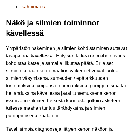
Ikähuimaus
Näkö ja silmien toiminnot
kävellessä
Ympäristön näkeminen ja silmien kohdistaminen auttavat
tasapainoa kävellessä. Erityisen tärkeä on mahdollisuus
kohdistaa katse ja samalla liikuttaa päätä. Erilaiset
silmien ja pään koordinaation vaikeudet voivat tuntua
silmien väsymisenä, sumeuden / epätarkkuuden
tuntemuksina, ympäristön humauksina, pomppimisina tai
heilahduksina kävellessä ja/tai tuntemuksena kehon
iskunvaimentimien heikosta kunnosta, jolloin askeleen
tullessa maahan tuntuu tärähdyksinä ja silmien
pomppimisena epätahtiin.
Tavallisimpia diagnooseja liittyen kehon näköön ja