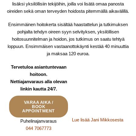
lisäksi yksilöllisiin tekijöihin, joilla voi lisätä omaa panosta
oireiden sekä oman terveyden hoidosta pitemmällä aikavälillä.
Ensimmäinen hoitokerta sisältää haastattelun ja tutkimuksen
pohjalta tehdyn oireen syyn selvityksen, yksilöllisen
hoitosuunnitelman ja hoidon, jos tutkimus on saatu tehtyä
loppuun. Ensimmäisen vastaanottokäynti kestää 40 minuuttia
ja maksaa 120 euroa.
Tervetuloa asiantuntevaan
hoitoon.
Nettiajanvaraus alla olevan
linkin kautta 24/7.
VARAA AIKA /
BOOK
APPOINTMENT
Lue lisää Jani Mikkosesta
Puhelinajanvaraus
044 7067773