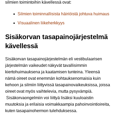
silmien toimintoihin kävellessä ovat:
Silmien toiminnallisista häiriöistä johtuva huimaus
Visuaalinen liikeherkkyys
Sisäkorvan tasapainojärjestelmä
kävellessä
Sisäkorvan tasapainojärjestelmän eli vestibulaarisen
järjestelmän vaikeudet näkyvät tavallisimmin
kiertohuimauksena ja kaatamisen tunteina. Yleensä
nämä oireet ovat enemmän kohtauksenomaisia kuin
kehoon ja silmiin liittyvissä tasapainovaikeuksissa, joissa
oireet ovat myös vaihtelevia, mutta pysyvämpiä.
Sisäkorvaongelmiin voi liittyä lisäksi kuuloaistin
muutoksia ja erilaisia voimakkaampia pahoinvointioireita,
kuten tasapainohermon tulehduksessa.