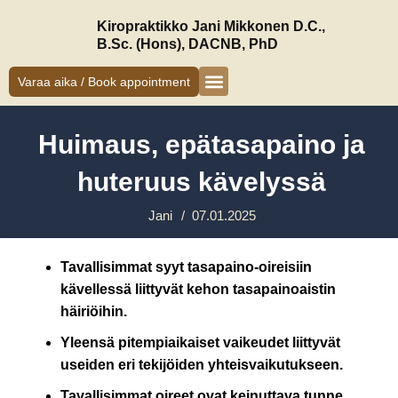
Siirry
Kiropraktikko Jani Mikkonen D.C.,
sisältöön
B.Sc. (Hons), DACNB, PhD
Varaa aika / Book appointment
Kiropraktikko Helsinki
Jani Mikkonen
Oireet ja hoito
Uudelle asiakkaalle
Huimaus, epätasapaino ja
huteruus kävelyssä
Jani
/
07.01.2025
Tavallisimmat syyt tasapaino-oireisiin
kävellessä liittyvät kehon tasapainoaistin
häiriöihin.
Yleensä pitempiaikaiset vaikeudet liittyvät
useiden eri tekijöiden yhteisvaikutukseen.
Tavallisimmat oireet ovat keinuttava tunne,